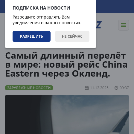
10.08.2026
10:25:42
ПОДПИСКА НА НОВОСТИ
Разрешите отправлять Вам
уведомления о важных новостях.
РАЗРЕШИТЬ
НЕ СЕЙЧАС
Новости
Зарубежные новости
Самый длинный перелёт
в мире: новый рейс China
Eastern через Окленд.
ЗАРУБЕЖНЫЕ НОВОСТИ
11.12.2025
09:37