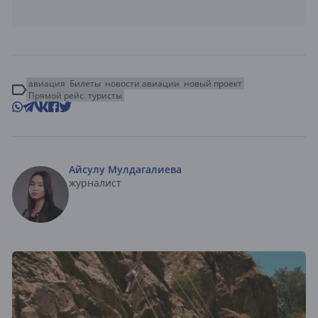
авиация
Билеты
новости авиации
новый проект
Прямой рейс
туристы
Айсулу Мулдагалиева
журналист