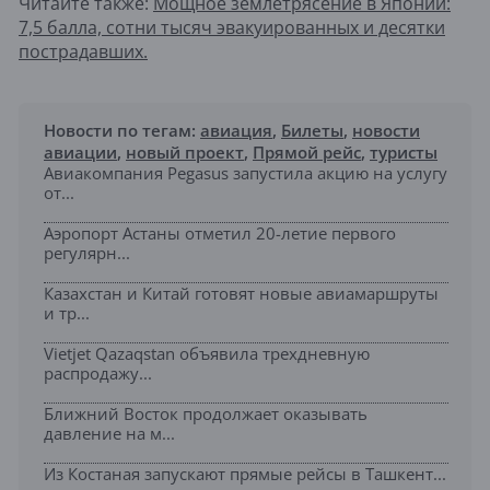
Читайте также:
Мощное землетрясение в Японии:
7,5 балла, сотни тысяч эвакуированных и десятки
пострадавших.
Новости по тегам:
авиация
,
Билеты
,
новости
авиации
,
новый проект
,
Прямой рейс
,
туристы
Авиакомпания Pegasus запустила акцию на услугу
от...
Аэропорт Астаны отметил 20-летие первого
регулярн...
Казахстан и Китай готовят новые авиамаршруты
и тр...
Vietjet Qazaqstan объявила трехдневную
распродажу...
Ближний Восток продолжает оказывать
давление на м...
Из Костаная запускают прямые рейсы в Ташкент...