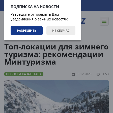
09.08.2026
09:08:01
ПОДПИСКА НА НОВОСТИ
Разрешите отправлять Вам
уведомления о важных новостях.
РАЗРЕШИТЬ
НЕ СЕЙЧАС
Новости
Новости Казахстана
Топ-локации для зимнего
туризма: рекомендации
Минтуризма
НОВОСТИ КАЗАХСТАНА
15.12.2025
11:53