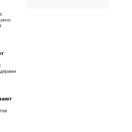
з
можно
й
ят
х
идерами
ывают
тов