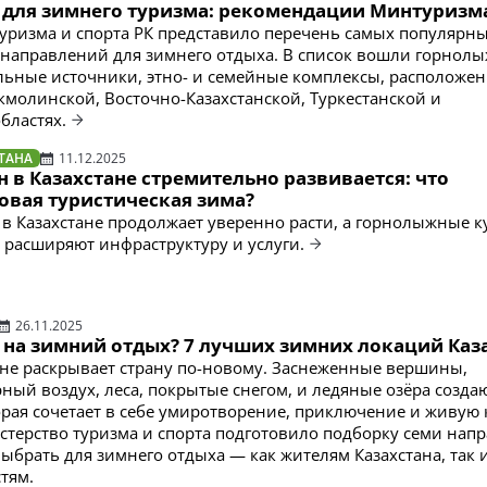
 для зимнего туризма: рекомендации Минтуризм
уризма и спорта РК представило перечень самых популярны
направлений для зимнего отдыха. В список вошли горнол
льные источники, этно- и семейные комплексы, расположе
кмолинской, Восточно-Казахстанской, Туркестанской и
бластях.
ТАНА
11.12.2025
 в Казахстане стремительно развивается: что
овая туристическая зима?
в Казахстане продолжает уверенно расти, а горнолыжные 
 расширяют инфраструктуру и услуги.
26.11.2025
 на зимний отдых? 7 лучших зимних локаций Каз
ане раскрывает страну по-новому. Заснеженные вершины,
ный воздух, леса, покрытые снегом, и ледяные озёра созда
орая сочетает в себе умиротворение, приключение и живую 
терство туризма и спорта подготовило подборку семи нап
выбрать для зимнего отдыха — как жителям Казахстана, так 
тям.