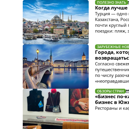
ПОЛЕЗНО ЗНАТЬ
Когда лучше 
Турция — одно 
Казахстана, Ро
почти круглый 
поездки: пляж,
ЗАРУБЕЖНЫЕ НО
Города, кото
возвращатьс
Согласно свеже
путешественник
по числу разоч
«неоправдавши
ОБЗОРЫ СТРАН
«Бизнес по-к
бизнес в Юж
Рестораны и ка