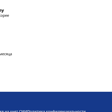
лу
Корее
 месяца
ке на учет СМИ
Политика конфиденциальности