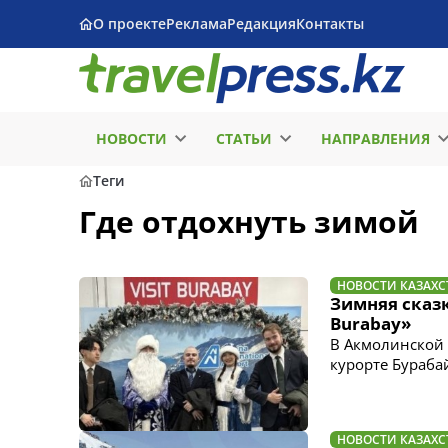
О проекте
Реклама
Редакция
Контакты
НОВОСТИ
СТАТЬИ
НАПРАВЛЕНИЯ
Теги
Где отдохнуть зимой
НОВОСТИ КАЗАХС
Зимняя сказк
Burabay»
В Акмолинской 
курорте Бураба
НОВОСТИ КАЗАХС