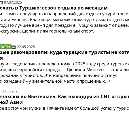
07.07.2025
ехать в Турцию: сезон отдыха по месяцам
из самых популярных направлений для отдыха у туристов и
ссии и Европы. Благодаря мягкому климату, отдыхать здесь 
год. Но лучшее время для поездки в Турцию зависит от целе
 экскурсии, шопинг или горнолыжный спорт.
ВОСТИ
22.05.2025
рые разочаровали: куда турецкие туристы не хот
я
му исследованию, проведённому в 2025 году среди турецки
ов, два европейских города — Цюрих и Мюнхен — стали л
арованных туристов. Эти направления получили статус
х ожиданий» у значительной части опрошенных.
03.05.2025
азахски во Вьетнаме»: Как выходцы из СНГ откр
ной Азии
фе восточной кухни в Нячанге имеют большой успех у турис