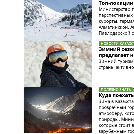
Топ-локации
Министерство т
перспективных 
курорты, терма
Алматинской, А
Павлодарской о
НОВОСТИ КАЗАХС
Зимний сезон
предлагает н
Зимний туризм 
страны активно
ПОЛЕЗНО ЗНАТЬ
Куда поехать
Зима в Казахст
прозрачный гор
атмосферу, кот
природы. Минис
которые стоит 
зарубежным гос