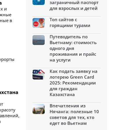
а
заграничный паспорт
для взрослых и детей
х и
ыжные
Топ сайтов с
нные в
горящими турами
Путеводитель по
Вьетнаму: стоимость
одного дня
проживания и прайс
курорты
на услуги
Как подать заявку на
лотерею Green Card
2025: Рекомендации
для граждан
ахстана
Казахстана
ют
Впечатления из
красоту
Нячанга: полезные 10
равлений,
советов для тех, кто
и
едет во Вьетнам