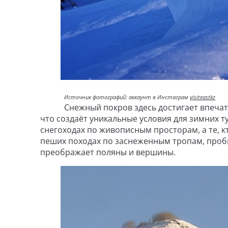
Источник фотографий: аккаунт в Инстаграм
visiteastkz
Снежный покров здесь достигает впечат
что создаёт уникальные условия для зимних 
снегоходах по живописным просторам, а те, к
пеших походах по заснеженным тропам, проби
преображает поляны и вершины.