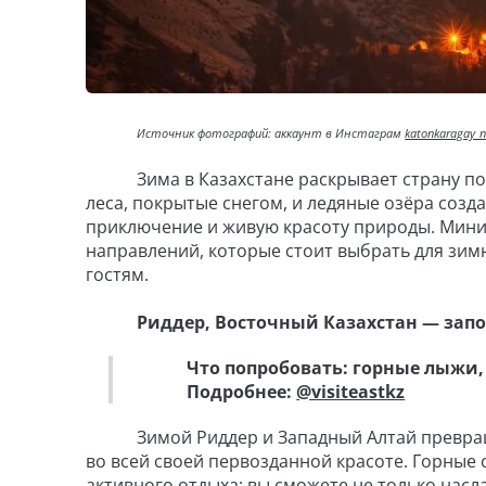
Источник фотографий: аккаунт в Инстаграм
katonkaragay_n
Зима в Казахстане раскрывает страну 
леса, покрытые снегом, и ледяные озёра созд
приключение и живую красоту природы. Мини
направлений, которые стоит выбрать для зим
гостям.
Риддер, Восточный Казахстан — зап
Что попробовать: горные лыжи,
Подробнее:
@visiteastkz
Зимой Риддер и Западный Алтай превра
во всей своей первозданной красоте. Горные
активного отдыха: вы сможете не только насл