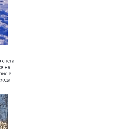
 снега,
ся на
вие в
ирода