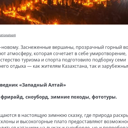
ationalpark
по-новому. Заснеженные вершины, прозрачный горный во
ают атмосферу, которая сочетает в себе умиротворение,
стерство туризма и спорта подготовило подборку семи
него отдыха — как жителям Казахстана, так и зарубежны
оведник «Западный Алтай»
 фрирайд, сноуборд, зимние походы, фототуры.
щаются в настоящую зимнюю сказку, где природа раскр
 склоны и высокогорные плато предоставляют возможно
адиться катанием на лыжах и сноуборде, но и попробова