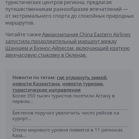
туристических центров региона, предлагая
путешественникам разнообразие впечатлений —
от экстремального спорта до спокойных природных
маршрутов.
Читайте также:
Авиакомпания China Eastern Airlines
запустила продолжительный маршрут между
Шанхаем и Буэнос-Айресом, включающий краткую
двухчасовую стыковку в Окленде.
Новости по тегам:
где отдохнуть зимой
,
новости Казахстана
,
новости туризма
,
туристические направления
Более 350 тысяч туристов посетили Астану в
первом...
Бектенов поручил увеличить число рейсов на
курорт...
Отели мирового уровня появятся в 11 регионах
Каза...