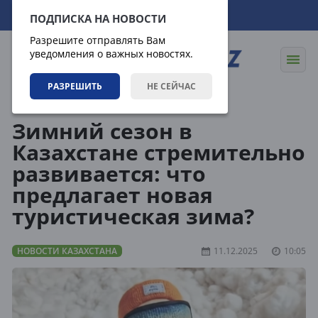
07.08.2026
10:36:45
ПОДПИСКА НА НОВОСТИ
Разрешите отправлять Вам
уведомления о важных новостях.
РАЗРЕШИТЬ
НЕ СЕЙЧАС
Новости
Новости Казахстана
Зимний сезон в
Казахстане стремительно
развивается: что
предлагает новая
туристическая зима?
НОВОСТИ КАЗАХСТАНА
11.12.2025
10:05