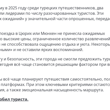
у в 2025 году среди турецких путешественников, два
ли лидерами по числу разочарованных туристов. Эти
х ожиданий» у значительной части опрошенных, переда
о поездка в Цюрих или Мюнхен не принесла ожидаемых
 высокие цены, ограниченное количество развлечений
я не способствовала ощущению отдыха и уюта. Некотор
ными» и не оставили ярких воспоминаний.
у и безопасность, эти города не смогли предложить ту
 сегодня всё чаще становится решающим фактором при 
ы всё чаще планируют путешествия самостоятельно, по
а платформах. При этом ключевыми критериями остаютс
ния, а также эмоциональная насыщенность маршрута.
збил туриста.