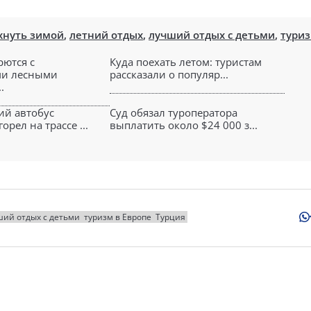
хнуть зимой
,
летний отдых
,
лучший отдых с детьми
,
туриз
рются с
Куда поехать летом: туристам
и лесными
рассказали о популяр...
.
ий автобус
Суд обязал туроператора
орел на трассе ...
выплатить около $24 000 з...
ший отдых с детьми
туризм в Европе
Турция