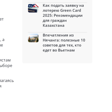
Как подать заявку на
лотерею Green Card
2025: Рекомендации
ет
для граждан
Казахстана
Впечатления из
, а
Нячанга: полезные 10
ые
советов для тех, кто
едет во Вьетнам
ристам
выборе
лагаясь
я