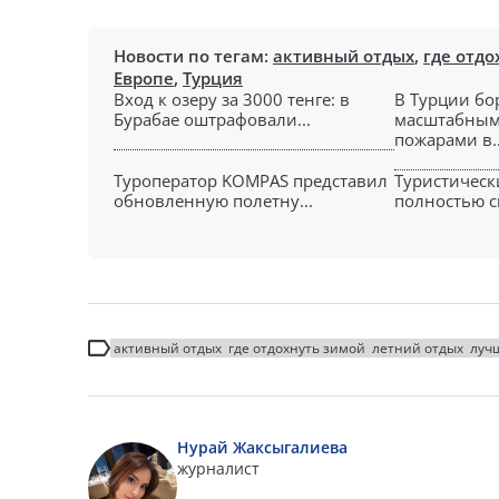
Новости по тегам:
активный отдых
,
где отдо
Европе
,
Турция
Вход к озеру за 3000 тенге: в
В Турции бо
Бурабае оштрафовали...
масштабным
пожарами в..
Туроператор KOMPAS представил
Туристическ
обновленную полетну...
полностью сг
активный отдых
где отдохнуть зимой
летний отдых
луч
Нурай Жаксыгалиева
журналист