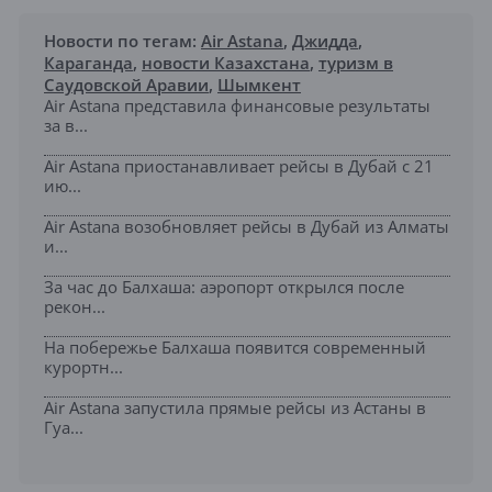
Новости по тегам:
Air Astana
,
Джидда
,
Караганда
,
новости Казахстана
,
туризм в
Саудовской Аравии
,
Шымкент
Air Astana представила финансовые результаты
за в...
Air Astana приостанавливает рейсы в Дубай с 21
ию...
Air Astana возобновляет рейсы в Дубай из Алматы
и...
За час до Балхаша: аэропорт открылся после
рекон...
На побережье Балхаша появится современный
курортн...
Air Astana запустила прямые рейсы из Астаны в
Гуа...