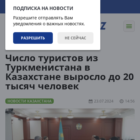
07.08.2026
16:22:29
ПОДПИСКА НА НОВОСТИ
Разрешите отправлять Вам
уведомления о важных новостях.
РАЗРЕШИТЬ
НЕ СЕЙЧАС
Новости
Новости Казахстана
Число туристов из
Туркменистана в
Казахстане выросло до 20
тысяч человек
НОВОСТИ КАЗАХСТАНА
23.07.2024
14:56