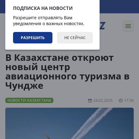
08.08.2026
20:22:05
ПОДПИСКА НА НОВОСТИ
Разрешите отправлять Вам
уведомления о важных новостях.
РАЗРЕШИТЬ
НЕ СЕЙЧАС
Новости
Новости Казахстана
В Казахстане откроют
новый центр
авиационного туризма в
Чундже
НОВОСТИ КАЗАХСТАНА
24.02.2025
17:36