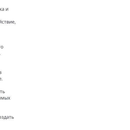
ка и
йствие,
то
.
в
е.
ть
ямых
оздать