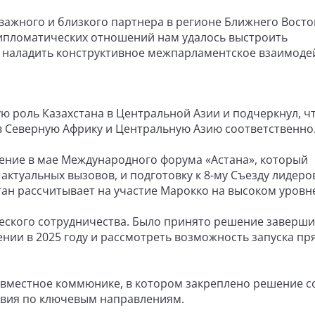
 важного и близкого партнера в регионе Ближнего Восто
дипломатических отношений нам удалось выстроить
 наладить конструктивное межпарламентское взаимоде
ю роль Казахстана в Центральной Азии и подчеркнул, ч
 в Северную Африку и Центральную Азию соответственно
ение в мае Международного форума «Астана», который
ктуальных вызовов, и подготовку к 8-му Съезду лидеро
тан рассчитывает на участие Марокко на высоком уровн
еского сотрудничества. Было принято решение заверши
ии в 2025 году и рассмотреть возможность запуска пр
вместное коммюнике, в котором закреплено решение с
твия по ключевым направлениям.