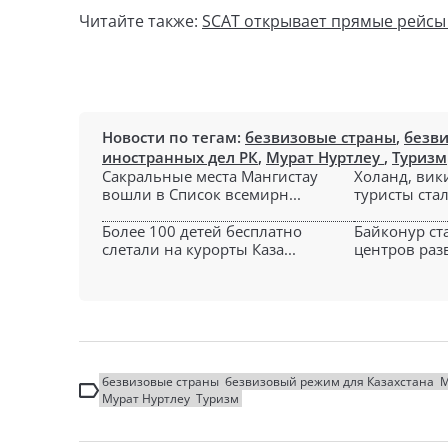
Читайте также:
SCAT открывает прямые рейсы
Новости по тегам:
безвизовые страны
,
безви
иностранных дел РК
,
Мурат Нуртлеу
,
Туризм
Сакральные места Мангистау
Холанд, вик
вошли в Список всемирн...
туристы стал
Более 100 детей бесплатно
Байконур ст
слетали на курорты Каза...
центров разв
безвизовые страны
безвизовый режим для Казахстана
М
Мурат Нуртлеу
Туризм