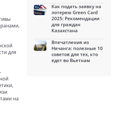
Как подать заявку на
лотерею Green Card
2025: Рекомендации
тивы
для граждан
транами,
Казахстана
Впечатления из
нской
Нячанга: полезные 10
сти для
советов для тех, кто
едет во Вьетнам
-
рной
етики,
язи
тами на