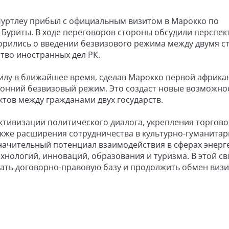
Нуртлеу прибыл с официальным визитом в Марокко по
Буриты. В ходе переговоров стороны обсудили перспек
ворились о введении безвизового режима между двумя с
тво иностранных дел РК.
илу в ближайшее время, сделав Марокко первой африка
оронний безвизовый режим. Это создаст новые возможно
ктов между гражданами двух государств.
ктивизации политического диалога, укрепления торгово
акже расширения сотрудничества в культурно-гуманита
 значительный потенциал взаимодействия в сферах энерг
ехнологий, инноваций, образования и туризма. В этой св
ать договорно-правовую базу и продолжить обмен визи