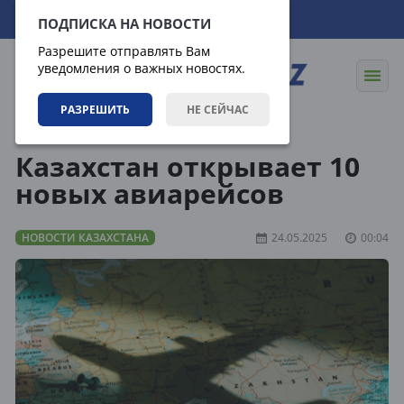
07.08.2026
03:37:00
ПОДПИСКА НА НОВОСТИ
Разрешите отправлять Вам
уведомления о важных новостях.
РАЗРЕШИТЬ
НЕ СЕЙЧАС
Новости
Новости Казахстана
Казахстан открывает 10
новых авиарейсов
НОВОСТИ КАЗАХСТАНА
24.05.2025
00:04