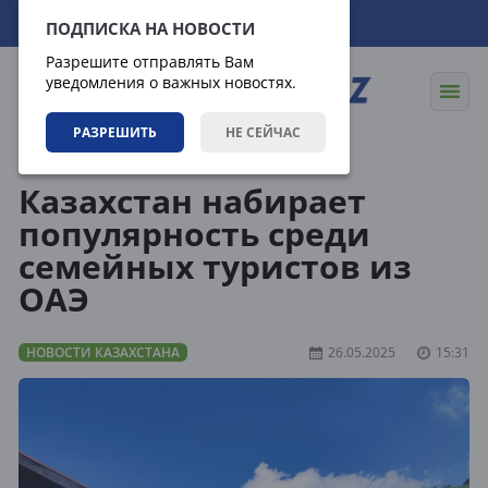
06.08.2026
08:37:47
ПОДПИСКА НА НОВОСТИ
Разрешите отправлять Вам
уведомления о важных новостях.
РАЗРЕШИТЬ
НЕ СЕЙЧАС
Новости
Новости Казахстана
Казахстан набирает
популярность среди
семейных туристов из
ОАЭ
НОВОСТИ КАЗАХСТАНА
26.05.2025
15:31