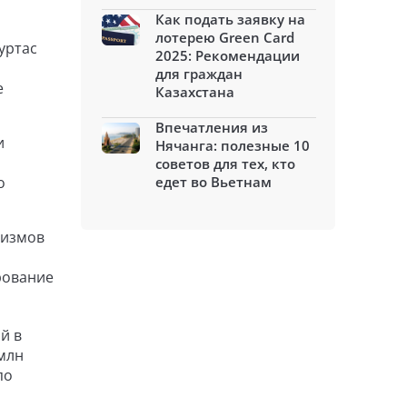
Как подать заявку на
лотерею Green Card
уртас
2025: Рекомендации
для граждан
е
Казахстана
Впечатления из
и
Нячанга: полезные 10
советов для тех, кто
о
едет во Вьетнам
низмов
рование
й в
 млн
по