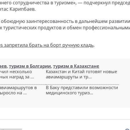
него сотрудничества в туризме», — подчеркнул предсе
ртас Карипбаев.
 обоюдную заинтересованность в дальнейшем развити
ых туристических продуктов и обмен профессиональным
ines запретила брать на борт ручную кладь
.
аев
,
туризм в Болгарии
,
туризм в Казахстане
чил несколько
Казахстан и Китай готовят новые
х наград за ...
авиамаршруты и тр...
авиамаршрутов в
В Баку представили возможности
ыросло на ...
медицинского туриз...