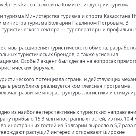
velpress.kz со ссылкой на
Комитет индустрии туризма
.
и туризма Министерства туризма и спорта Казахстана Н
м министра туризма Болгарии Павлином Петровым. В
и туристического сектора — туроператоры и профильны
пективы расширения туристического обмена, разработк
льных туристических брендов, а также усиления
циями. Особый акцент был сделан на вопросах прямог
уристических форумах.
туристического потенциала страны и действующих меха
ода в республике реализуется комплексная программа,
ключая развитие инфраструктуры, логистики и стимули
 одно из наиболее перспективных туристских направлени
трану прибыло 15,3 млн иностранных гостей, из них 10,4
тво иностранных гостей из Болгарии выросло в 5,7 раза 
дтверждают растущий интерес и открывают широкие