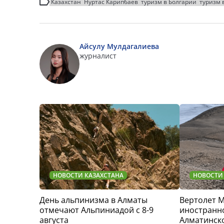
Казахстан
Нуртас Карипбаев
туризм в Болгарии
туризм 
Айсулу Мулдагалиева
журналист
НОВОСТИ КАЗАХСТАНА
НОВОСТИ
День альпинизма в Алматы
Вертолет 
отмечают Альпиниадой с 8-9
иностранно
августа
Алматинск