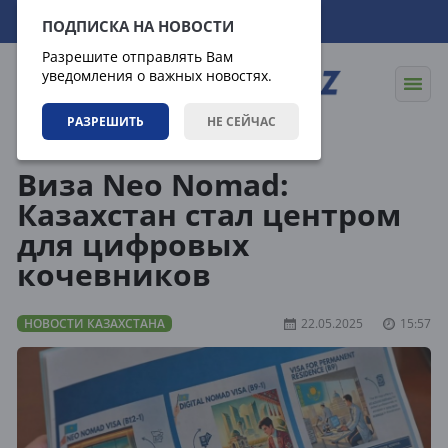
10.08.2026
13:11:58
ПОДПИСКА НА НОВОСТИ
Разрешите отправлять Вам
уведомления о важных новостях.
РАЗРЕШИТЬ
НЕ СЕЙЧАС
Новости
Новости Казахстана
Виза Neo Nomad:
Казахстан стал центром
для цифровых
кочевников
НОВОСТИ КАЗАХСТАНА
22.05.2025
15:57