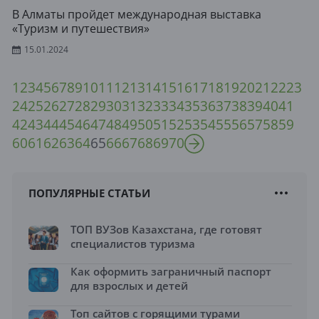
В Алматы пройдет международная выставка
«Туризм и путешествия»
15.01.2024
1
2
3
4
5
6
7
8
9
10
11
12
13
14
15
16
17
18
19
20
21
22
23
24
25
26
27
28
29
30
31
32
33
34
35
36
37
38
39
40
41
42
43
44
45
46
47
48
49
50
51
52
53
54
55
56
57
58
59
60
61
62
63
64
65
66
67
68
69
70
ПОПУЛЯРНЫЕ СТАТЬИ
ТОП ВУЗов Казахстана, где готовят
специалистов туризма
Как оформить заграничный паспорт
для взрослых и детей
Топ сайтов с горящими турами