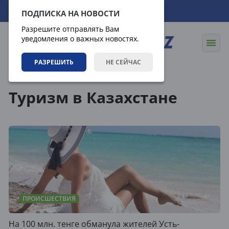
06.08.2026
09:56:00
ПОДПИСКА НА НОВОСТИ
Разрешите отправлять Вам
уведомления о важных новостях.
РАЗРЕШИТЬ
НЕ СЕЙЧАС
Теги
Туризм в Казахстане
ПРОИСШЕСТВИЯ
На 100 млн. тенге обманула жителей Усть-