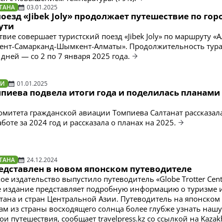
ТАНА
03.01.2025
оезд «Jibek Joly» продолжает путешествие по го
ути
вие совершает туристский поезд «Jibek Joly» по маршруту «
кент-Самарканд-Шымкент-Алматы». Продолжительность тур
 дней — со 2 по 7 января 2025 года.
ТИ
01.01.2025
пиева подвела итоги года и поделилась планами 
омитета гражданской авиации Томпиева Салтанат рассказал
оте за 2024 год и рассказала о планах на 2025.
ТАНА
24.12.2024
редставлен в новом японском путеводителе
е издательство выпустило путеводитель «Globe Trotter Centr
е издание представляет подробную информацию о туризме 
стана и стран Центральной Азии. Путеводитель на японском
ам из страны восходящего солнца более глубже узнать нашу
и путешествия, сообщает travelpress.kz со ссылкой на Kazak