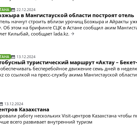
ТАНА
22.12.2024
озжыра в Мангистауской области построят отель
ель начнут строить вблизи урочищ Бозжыра и Айракты уж
. Об этом на брифинге СЦК в Астане сообщил аким Мангист
ет Килыбай, сообщает lada.kz.
ТАНА
13.12.2024
тобусный туристический маршрут «Актау – Бекет-
 обеспечивать бесперебойное движение семь дней в неделю
kz со ссылкой на пресс-службу акима Мангистауской области
13.12.2024
центров Казахстана
овали работу нескольких Visit-центров Казахстана чтобы п
учше всего развивает внутренний туризм