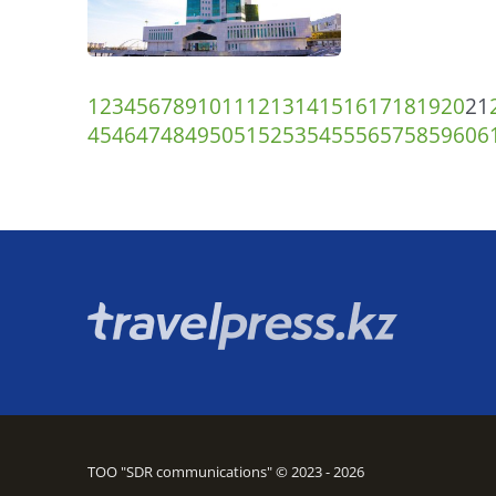
1
2
3
4
5
6
7
8
9
10
11
12
13
14
15
16
17
18
19
20
21
45
46
47
48
49
50
51
52
53
54
55
56
57
58
59
60
6
ТОО "SDR communications" © 2023 - 2026