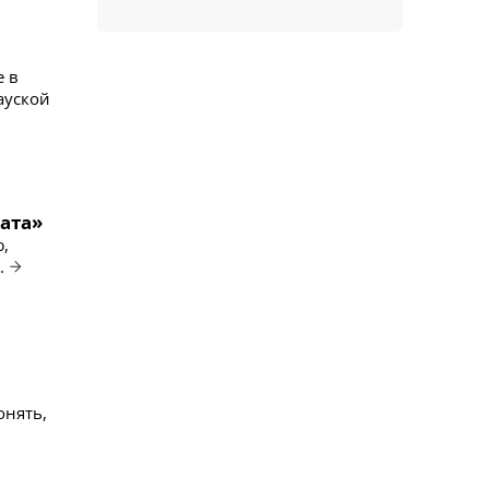
е в
ауской
ата»
,
.
онять,