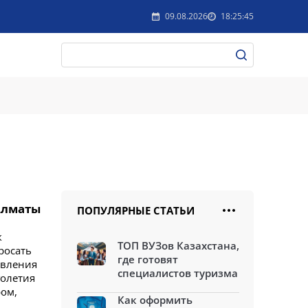
09.08.2026
18:25:45
Алматы
ПОПУЛЯРНЫЕ СТАТЬИ
к
ТОП ВУЗов Казахстана,
росать
где готовят
авления
специалистов туризма
голетия
ром,
Как оформить