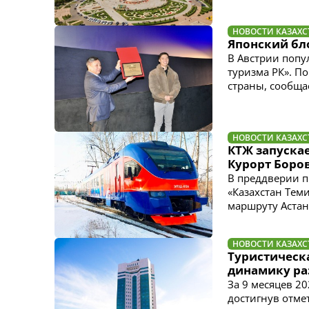
НОВОСТИ КАЗАХС
Японский бл
В Австрии попу
туризма РК». П
страны, сообщае
НОВОСТИ КАЗАХС
КТЖ запускае
Курорт Боро
В преддверии п
«Казахстан Тем
маршруту Астана
НОВОСТИ КАЗАХС
Туристическ
динамику ра
За 9 месяцев 2
достигнув отме