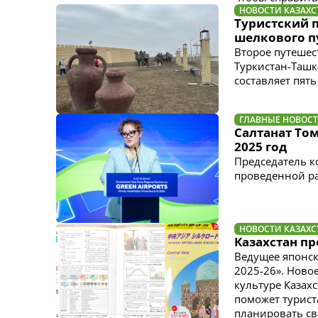
НОВОСТИ КАЗАХС
Туристский п
шелкового п
Второе путешест
Туркистан-Таш
составляет пять
ГЛАВНЫЕ НОВОС
Салтанат Том
2025 год
Председатель к
проведенной раб
НОВОСТИ КАЗАХС
Казахстан п
Ведущее японско
2025-26». Ново
культуре Казах
поможет турист
планировать сво