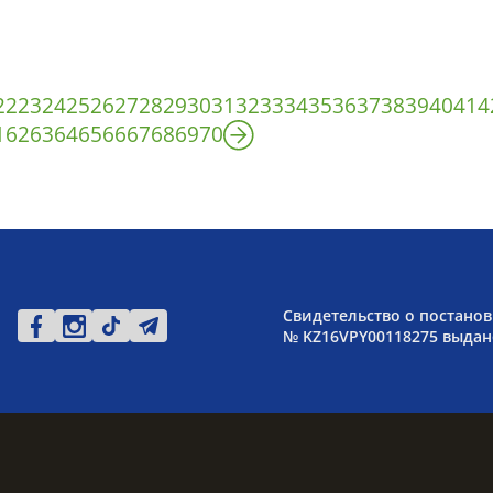
22
23
24
25
26
27
28
29
30
31
32
33
34
35
36
37
38
39
40
41
4
1
62
63
64
65
66
67
68
69
70
Свидетельство о постанов
№ KZ16VPY00118275 выдано