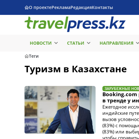
О проекте
Реклама
Редакция
Контакты
НОВОСТИ
СТАТЬИ
НАПРАВЛЕНИЯ
Теги
Туризм в Казахстане
ЗАРУБЕЖНЫЕ НО
Booking.com
в тренде у и
Ежегодное иссле
индийские путе
вызов условнос
(83%) с помощь
(83%) или выби
чтобы справить