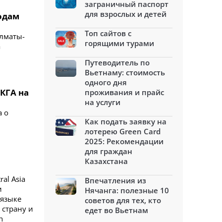
заграничный паспорт
для взрослых и детей
родам
Топ сайтов с
Алматы-
горящими турами
а
Путеводитель по
Вьетнаму: стоимость
одного дня
КГА на
проживания и прайс
на услуги
а о
Как подать заявку на
лотерею Green Card
2025: Рекомендации
для граждан
Казахстана
al Asia
Впечатления из
и
Нячанга: полезные 10
 языке
советов для тех, кто
 страну и
едет во Вьетнам
h