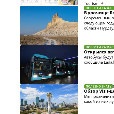
Tourism.
НОВОСТИ КАЗАХС
В урочище Б
Современный от
следующем году
области Нурдаул
НОВОСТИ КАЗАХС
Открылся ав
Автобусы будут
сообщила Lada.
ПОЛЕЗНО ЗНАТЬ
Обзор Visit-
Мы проанализир
какой из них л