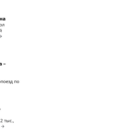
на
ол
й
а –
опоезд по
ю
2 тыс.,