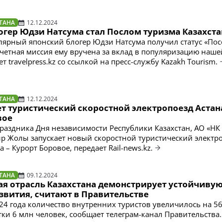
ТАНА
12.12.2024
огер Юдзи Натсума стал Послом туризма Казахста
лярный японский блогер Юдзи Натсума получил статус «Пос
очетная миссия ему вручена за вклад в популяризацию наше
т travelpress.kz со ссылкой на пресс-службу Kazakh Tourism.
ТАНА
12.12.2024
т туристический скоростной электропоезд Астан
вое
раздника Дня независимости Республики Казахстан, АО «НК
ир Жолы запускает новый скоростной туристический электр
 – Курорт Боровое, передает Rail-news.kz.
ТАНА
09.12.2024
ая отрасль Казахстана демонстрирует устойчиву
звития, считают в Правительстве
024 года количество внутренних туристов увеличилось на 56
тки 6 млн человек, сообщает телеграм-канал Правительства.