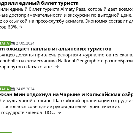
едрили единый билет туриста
или единый билет туриста Almaty Pass, который дает возм
ные достопримечательности и экскурсии по выгодной цене,
kz со ссылкой на пресс-службу акимата. Экономия составит д
ков 63%.
ТАНА
27.05.2024
ism ожидает наплыв итальянских туристов
янцев должны привлечь репортажи журналистов телеканал
Repubblica и ежемесячника National Geographic о разнообраз
маршрутов в Казахстане.
ТАНА
24.05.2024
Чжан Мин отдохнул на Чарыне и Кольсайских озё
й и культурной столице Шанхайской организации сотруднич
– состоялось совещание руководителей туристических
 государств-членов ШОС.