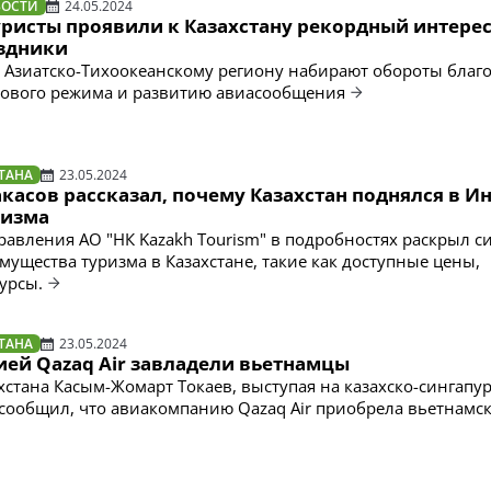
ВОСТИ
24.05.2024
уристы проявили к Казахстану рекордный интерес
здники
 Азиатско-Тихоокеанскому региону набирают обороты благ
ового режима и развитию авиасообщения
ТАНА
23.05.2024
касов рассказал, почему Казахстан поднялся в И
ризма
равления АО "НК Kazakh Tourism" в подробностях раскрыл 
мущества туризма в Казахстане, такие как доступные цены,
урсы.
ТАНА
23.05.2024
ей Qazaq Air завладели вьетнамцы
хстана Касым-Жомарт Токаев, выступая на казахско-сингапу
сообщил, что авиакомпанию Qazaq Air приобрела вьетнамс