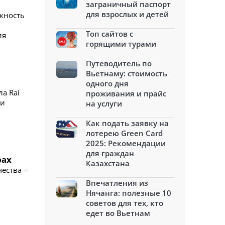
заграничный паспорт
для взрослых и детей
ожность
Топ сайтов с
ля
горящими турами
Путеводитель по
Вьетнаму: стоимость
одного дня
а Rai
проживания и прайс
ии
на услуги
Как подать заявку на
лотерею Green Card
2025: Рекомендации
для граждан
рах
Казахстана
ества –
Впечатления из
Нячанга: полезные 10
советов для тех, кто
едет во Вьетнам