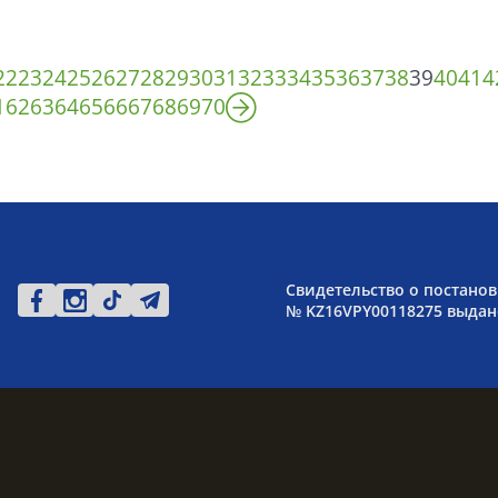
22
23
24
25
26
27
28
29
30
31
32
33
34
35
36
37
38
39
40
41
4
1
62
63
64
65
66
67
68
69
70
Свидетельство о постанов
№ KZ16VPY00118275 выдано