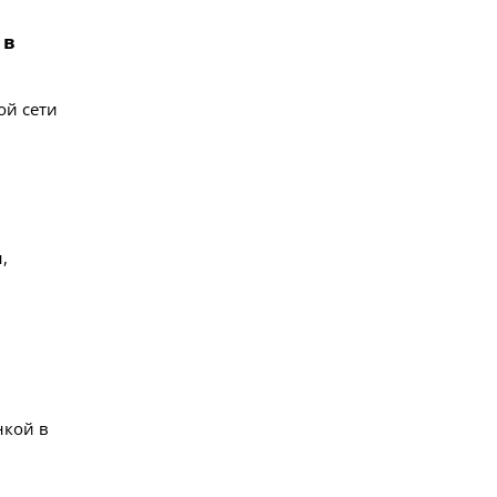
 в
ой сети
,
нкой в