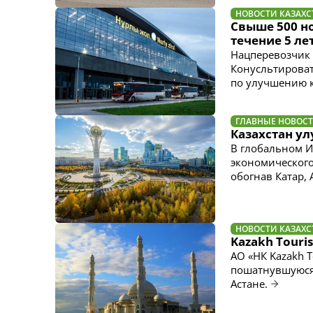
НОВОСТИ КАЗАХС
Свыше 500 но
течение 5 ле
Нацперевозчик 
Конусльтироват
по улучшению ка
ГЛАВНЫЕ НОВОС
Казахстан у
В глобальном И
экономического 
обогнав Катар,
НОВОСТИ КАЗАХС
Kazakh Touri
АО «НК Kazakh 
пошатнувшуюся 
Астане.