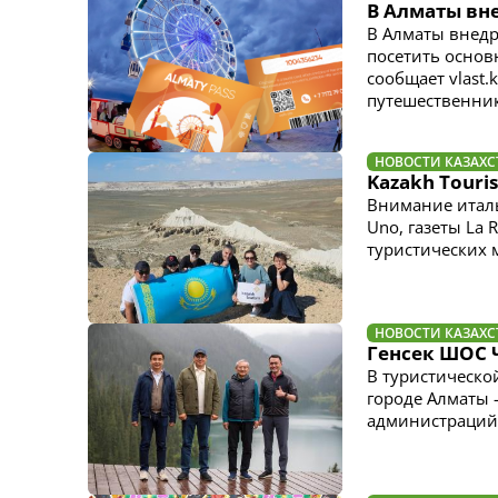
В Алматы вн
В Алматы внедр
посетить основ
сообщает vlast.
путешественни
НОВОСТИ КАЗАХС
Kazakh Tour
Внимание италь
Uno, газеты La 
туристических 
НОВОСТИ КАЗАХС
Генсек ШОС 
В туристическо
городе Алматы 
администраций