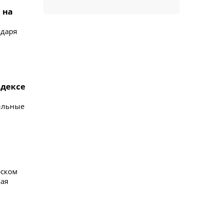
 на
одаря
ндексе
сильные
рском
кая