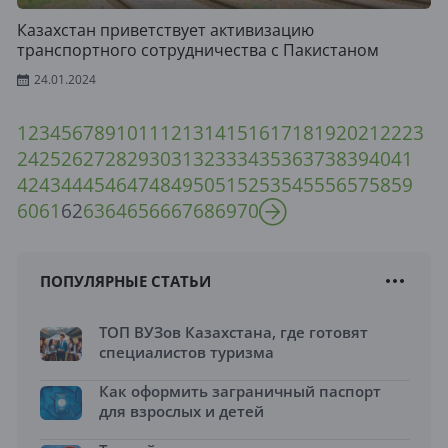
Казахстан приветствует активизацию
транспортного сотрудничества с Пакистаном
24.01.2024
1
2
3
4
5
6
7
8
9
10
11
12
13
14
15
16
17
18
19
20
21
22
23
24
25
26
27
28
29
30
31
32
33
34
35
36
37
38
39
40
41
42
43
44
45
46
47
48
49
50
51
52
53
54
55
56
57
58
59
60
61
62
63
64
65
66
67
68
69
70
ПОПУЛЯРНЫЕ СТАТЬИ
ТОП ВУЗов Казахстана, где готовят
специалистов туризма
Как оформить заграничный паспорт
для взрослых и детей