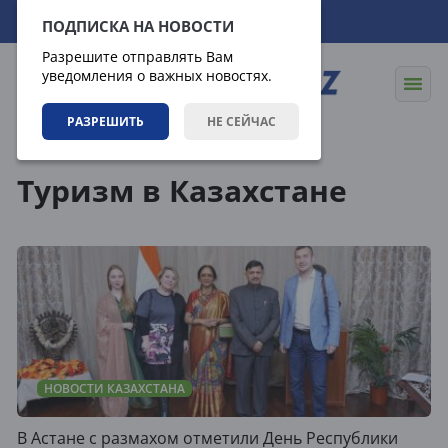
06.08.2026
09:54:42
ПОДПИСКА НА НОВОСТИ
Разрешите отправлять Вам
уведомления о важных новостях.
РАЗРЕШИТЬ
НЕ СЕЙЧАС
Теги
Туризм в Казахстане
НОВОСТИ КАЗАХСТАНА
В Астане с размахом отметили День Республики