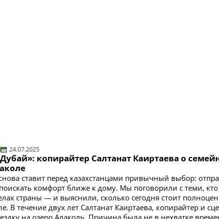
24.07.2025
 Дубай»: копирайтер Салтанат Каиртаева о семей
лаколе
 снова ставит перед казахстанцами привычный выбор: отпр
 поискать комфорт ближе к дому. Мы поговорили с теми, кт
делах страны — и выяснили, сколько сегодня стоит полноце
е. В течение двух лет Салтанат Каиртаева, копирайтер и сц
ездку на озеро Алаколь. Причина была не в нехватке времен