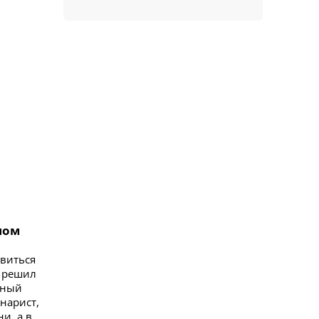
ном
авиться
о решил
нный
енарист,
и, а в