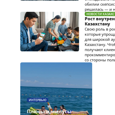
обилии скепсиса
решилась — и н
НОВОСТИ КАЗАХС
Рост внутрен
Казахстану
Свою роль в ро
которые упроща
для широкой ау
Казахстану. Что
получают клиен
прокомментиров
со стороны пол
ИНТЕРВЬЮ
Плюсы и минусы