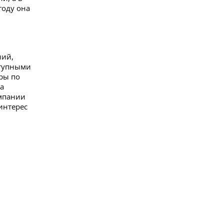
году она
ний,
ступными
уры по
ва
омпании
интерес