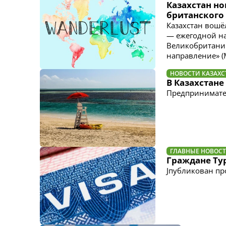
Казахстан н
британского
Казахстан вошё
— ежегодной на
Великобритании
направление» (Mo
НОВОСТИ КАЗАХС
В Казахстане
Предпринимател
ГЛАВНЫЕ НОВОС
Граждане Тур
Jпубликован пр