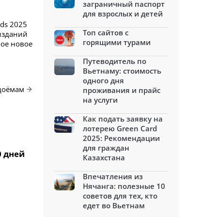
заграничный паспорт
для взрослых и детей
rds 2025
Топ сайтов с
изданий
горящими турами
мое новое
Путеводитель по
Вьетнаму: стоимость
одного дня
одоёмам
проживания и прайс
на услуги
Как подать заявку на
лотерею Green Card
2025: Рекомендации
для граждан
0 дней
Казахстана
Впечатления из
Нячанга: полезные 10
советов для тех, кто
едет во Вьетнам