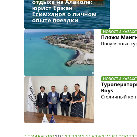
отдыха на Алаколе:
юрист Ержан
Есимханов о личном
опыте поездки
НОВОСТИ КАЗАХС
Пляжи Мангис
Популярные ку
НОВОСТИ КАЗАХС
Туроператоры
Boys
Столичный конц