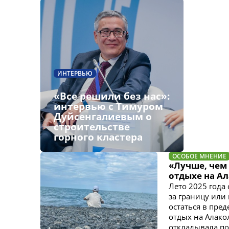
ИНТЕРВЬЮ
«Все решили без нас»:
интервью с Тимуром
Дуйсенгалиевым о
строительстве
горного кластера
ОСОБОЕ МНЕНИЕ
«Лучше, чем
отдыхе на А
Лето 2025 года
за границу или
остаться в пре
отдых на Алакол
откладывала по