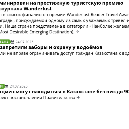
оминирован на престижную туристскую премию
 журнала Wanderlust
л в список финалистов премии Wanderlust Reader Travel Awa
грады, присуждаемой одному из самых уважаемых тревел-
. Наша страна представлена в категории «Наиболее желае
st Desirable Emerging Destination).
ТАНА
24.07.2025
 запретили заборы и охрану у водоёмов
и не вправе ограничивать доступ граждан Казахстана к в
ТИ
24.07.2025
ции смогут находиться в Казахстане без виз до 9
оект постановления Правительства