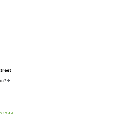
treet
ты?