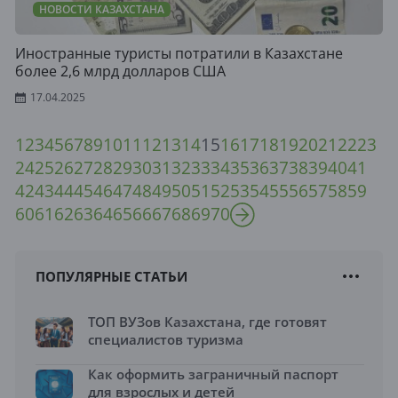
НОВОСТИ КАЗАХСТАНА
Иностранные туристы потратили в Казахстане
более 2,6 млрд долларов США
17.04.2025
1
2
3
4
5
6
7
8
9
10
11
12
13
14
15
16
17
18
19
20
21
22
23
24
25
26
27
28
29
30
31
32
33
34
35
36
37
38
39
40
41
42
43
44
45
46
47
48
49
50
51
52
53
54
55
56
57
58
59
60
61
62
63
64
65
66
67
68
69
70
ПОПУЛЯРНЫЕ СТАТЬИ
ТОП ВУЗов Казахстана, где готовят
специалистов туризма
Как оформить заграничный паспорт
для взрослых и детей