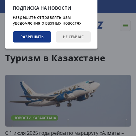
10.08.2026
15:53:30
ПОДПИСКА НА НОВОСТИ
Разрешите отправлять Вам
уведомления о важных новостях.
РАЗРЕШИТЬ
НЕ СЕЙЧАС
Теги
Туризм в Казахстане
НОВОСТИ КАЗАХСТАНА
С 1 июля 2025 года рейсы по маршруту «Алматы –