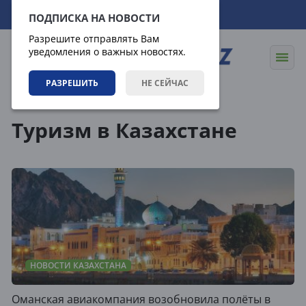
09.08.2026
15:19:23
ПОДПИСКА НА НОВОСТИ
Разрешите отправлять Вам
уведомления о важных новостях.
РАЗРЕШИТЬ
НЕ СЕЙЧАС
Теги
Туризм в Казахстане
НОВОСТИ КАЗАХСТАНА
Оманская авиакомпания возобновила полёты в