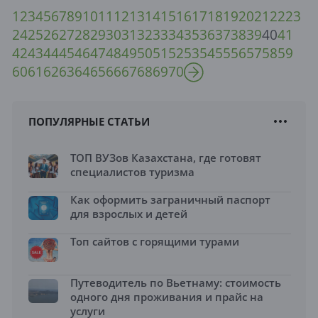
1
2
3
4
5
6
7
8
9
10
11
12
13
14
15
16
17
18
19
20
21
22
23
24
25
26
27
28
29
30
31
32
33
34
35
36
37
38
39
40
41
42
43
44
45
46
47
48
49
50
51
52
53
54
55
56
57
58
59
60
61
62
63
64
65
66
67
68
69
70
ПОПУЛЯРНЫЕ СТАТЬИ
ТОП ВУЗов Казахстана, где готовят
специалистов туризма
Как оформить заграничный паспорт
для взрослых и детей
Топ сайтов с горящими турами
Путеводитель по Вьетнаму: стоимость
одного дня проживания и прайс на
услуги