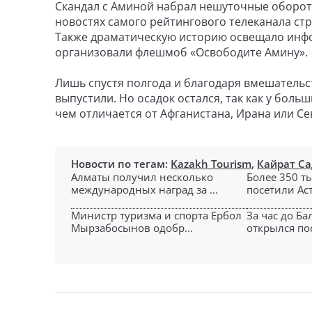
Скандал с Аминой набрал нешуточные обороты
новостях самого рейтингового телеканала стран
Также драматическую историю освещало инфо
организовали флешмоб «Освободите Амину».
Лишь спустя полгода и благодаря вмешательс
выпустили. Но осадок остался, так как у бол
чем отличается от Афганистана, Ирана или С
Новости по тегам:
Kazakh Tourism
,
Кайрат Са
Алматы получил несколько
Более 350 т
международных наград за ...
посетили Аст
Министр туризма и спорта Ербол
За час до Ба
Мырзабосынов одобр...
открылся пос