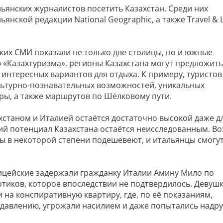
льянских журналистов посетить Казахстан. Среди них
нской редакции National Geographic, а также Travel & L
ких СМИ показали не только две столицы, но и южные
«Казахтуризма», регионы Казахстана могут предложить
интересных вариантов для отдыха. К примеру, туристов
ьтурно-познавательных возможностей, уникальных
уры, а также маршрутов по Шёлковому пути.
хстаном и Италией остаётся достаточно высокой даже д
кий потенциал Казахстана остаётся неисследованным. В
ты в некоторой степени подешевеют, и итальянцы смогу
ицейские задержали гражданку Италии Амину Мило по
тиков, которое впоследствии не подтвердилось. Девуш
 на конспиративную квартиру, где, по её показаниям,
давлению, угрожали насилием и даже попытались надру