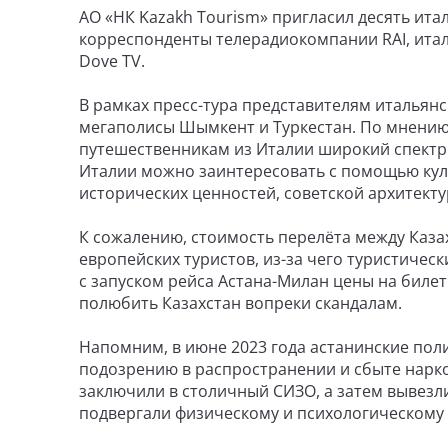
АО «НК Kazakh Tourism» пригласил десять ита
корреспонденты телерадиокомпании RAI, италья
Dove TV.
В рамках пресс-тура представителям итальянс
мегаполисы Шымкент и Туркестан. По мнению 
путешественникам из Италии широкий спектр 
Италии можно заинтересовать с помощью кул
исторических ценностей, советской архитект
К сожалению, стоимость перелёта между Каза
европейских туристов, из-за чего туристичес
с запуском рейса Астана-Милан цены на биле
полюбить Казахстан вопреки скандалам.
Напомним, в июне 2023 года астанинские пол
подозрению в распространении и сбыте нарко
заключили в столичный СИЗО, а затем вывезли
подвергали физическому и психологическому 