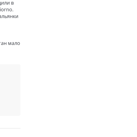
щили в
iorno.
альянки
тан мало