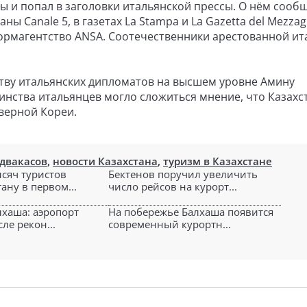
 и попал в заголовки итальянской прессы. О нём сооб
ы Canale 5, в газетах La Stampa и La Gazetta del Mezzag
рмагентство ANSA. Соотечественники арестованной ит
тву итальянских дипломатов на высшем уровне Амину
ьшинства итальянцев могло сложиться мнение, что Казахс
еверной Кореи.
двакасов
,
новости Казахстана
,
туризм в Казахстане
ысяч туристов
Бектенов поручил увеличить
ану в первом...
число рейсов на курорт...
лхаша: аэропорт
На побережье Балхаша появится
ле рекон...
современный курортн...