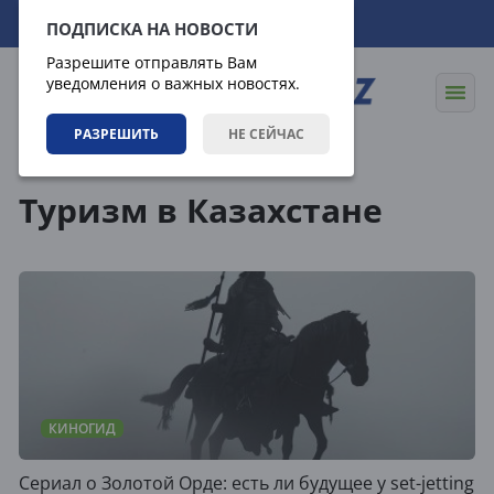
08.08.2026
22:54:05
ПОДПИСКА НА НОВОСТИ
Разрешите отправлять Вам
уведомления о важных новостях.
РАЗРЕШИТЬ
НЕ СЕЙЧАС
Теги
Туризм в Казахстане
КИНОГИД
Сериал о Золотой Орде: есть ли будущее у set-jetting