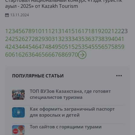
Стартовал национальный конкурс «Үздік туристік
ауыл - 2025» от Kazakh Tourism
13.11.2024
1
2
3
4
5
6
7
8
9
10
11
12
13
14
15
16
17
18
19
20
21
22
23
24
25
26
27
28
29
30
31
32
33
34
35
36
37
38
39
40
41
42
43
44
45
46
47
48
49
50
51
52
53
54
55
56
57
58
59
60
61
62
63
64
65
66
67
68
69
70
ПОПУЛЯРНЫЕ СТАТЬИ
ТОП ВУЗов Казахстана, где готовят
специалистов туризма
Как оформить заграничный паспорт
для взрослых и детей
Топ сайтов с горящими турами