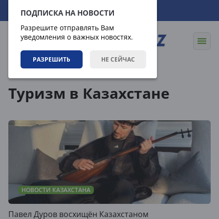
09.08.2026
04:01:23
ПОДПИСКА НА НОВОСТИ
Разрешите отправлять Вам
уведомления о важных новостях.
РАЗРЕШИТЬ
НЕ СЕЙЧАС
Теги
Туризм в Казахстане
НОВОСТИ КАЗАХСТАНА
Павел Дуров восхищён Казахстаном