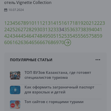
отель Vignette Collection
10.07.2024
1
2
3
4
5
6
7
8
9
10
11
12
13
14
15
16
17
18
19
20
21
22
23
24
25
26
27
28
29
30
31
32
33
34
35
36
37
38
39
40
41
42
43
44
45
46
47
48
49
50
51
52
53
54
55
56
57
58
59
60
61
62
63
64
65
66
67
68
69
70
ПОПУЛЯРНЫЕ СТАТЬИ
ТОП ВУЗов Казахстана, где готовят
специалистов туризма
Как оформить заграничный паспорт
для взрослых и детей
Топ сайтов с горящими турами