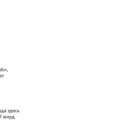
ds»,
ет
ода здесь
7 млрд