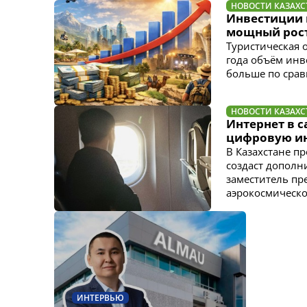
НОВОСТИ КАЗАХС
Инвестиции 
мощный рост 
Туристическая 
года объём инв
больше по сра
НОВОСТИ КАЗАХС
Интернет в с
цифровую ин
В Казахстане п
создаст дополн
заместитель пр
аэрокосмическ
ИНТЕРВЬЮ