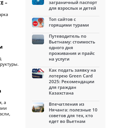
E –
заграничный паспорт
для взрослых и детей
арка
Топ сайтов с
горящими турами
Путеводитель по
Вьетнаму: стоимость
м
одного дня
проживания и прайс
д
на услуги
труктуры.
Как подать заявку на
лотерею Green Card
2025: Рекомендации
для граждан
а
Казахстана
, а
Впечатления из
рии
Нячанга: полезные 10
асли,
советов для тех, кто
едет во Вьетнам