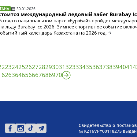
ТАНА
30.01.2026
стоится международный ледовый забег Burabay Ic
6 года в национальном парке «Бурабай» пройдет междунар
 на льду Burabay Ice 2026. Зимнее спортивное событие вклю
бытийный календарь Казахстана на 2026 год.
22
23
24
25
26
27
28
29
30
31
32
33
34
35
36
37
38
39
40
41
4
1
62
63
64
65
66
67
68
69
70
Свидетельство о постанов
№ KZ16VPY00118275 выдано