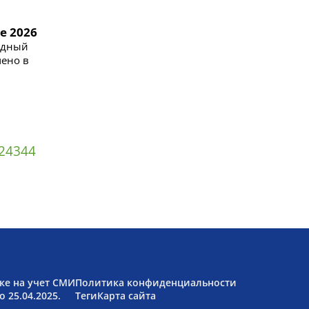
e 2026
одный
чено в
2
43
44
ке на учет СМИ
Политика конфиденциальности
 25.04.2025.
Теги
Карта сайта