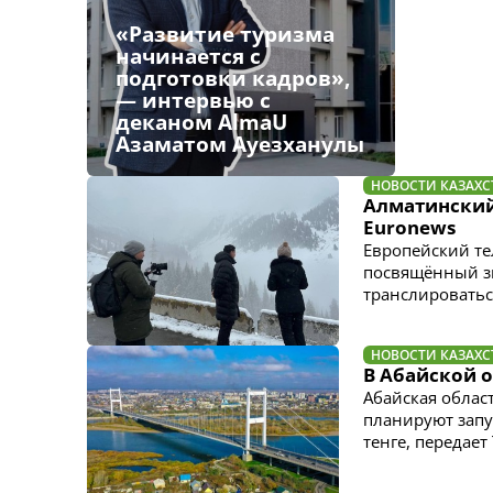
«Развитие туризма
начинается с
подготовки кадров»,
— интервью с
деканом AlmaU
Азаматом Ауезханулы
НОВОСТИ КАЗАХС
Алматинский
Euronews
Европейский те
посвящённый зи
транслироваться
НОВОСТИ КАЗАХС
В Абайской 
Абайская облас
планируют запу
тенге, передает