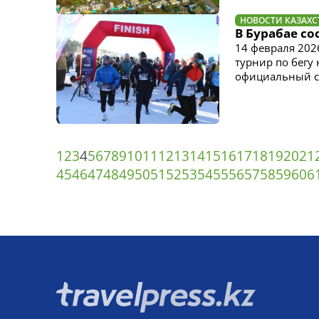
НОВОСТИ КАЗАХС
В Бурабае со
14 февраля 202
турнир по бегу
официальный со
1
2
3
4
5
6
7
8
9
10
11
12
13
14
15
16
17
18
19
20
21
45
46
47
48
49
50
51
52
53
54
55
56
57
58
59
60
6