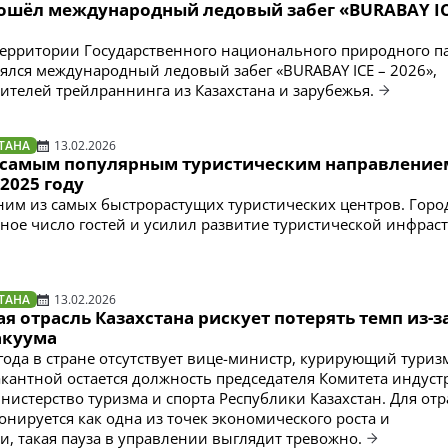
рошёл международный ледовый забег «BURABAY IC
территории Государственного национального природного п
оялся международный ледовый забег «BURABAY ICE – 2026»,
телей трейлраннинга из Казахстана и зарубежья.
ТАНА
13.02.2026
 самым популярным туристическим направление
 2025 году
ним из самых быстрорастущих туристических центров. Горо
ное число гостей и усилил развитие туристической инфрас
ТАНА
13.02.2026
я отрасль Казахстана рискует потерять темп из-з
акуума
года в стране отсутствует вице-министр, курирующий туризм
акантной остается должность председателя Комитета индуст
нистерство туризма и спорта Республики Казахстан. Для отр
онируется как одна из точек экономического роста и
, такая пауза в управлении выглядит тревожно.