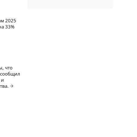
ам 2025
на 33%
, что
м сообщил
 и
тва.