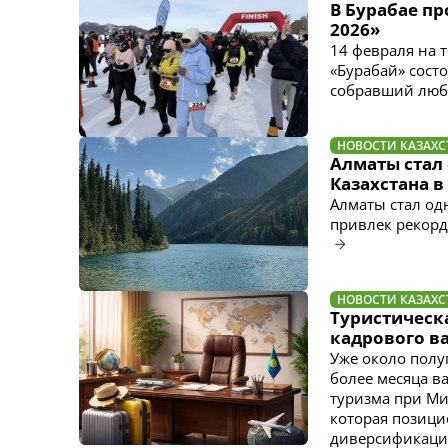
В Бурабае п
2026»
14 февраля на 
«Бурабай» сост
собравший люби
НОВОСТИ КАЗАХС
Алматы стал
Казахстана в
Алматы стал од
привлек рекорд
НОВОСТИ КАЗАХС
Туристическа
кадрового в
Уже около полу
более месяца в
туризма при Ми
которая позици
диверсификации