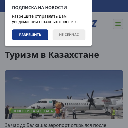
09.08.2026
09:42:56
ПОДПИСКА НА НОВОСТИ
Разрешите отправлять Вам
уведомления о важных новостях.
РАЗРЕШИТЬ
НЕ СЕЙЧАС
Теги
Туризм в Казахстане
НОВОСТИ КАЗАХСТАНА
За час до Балхаша: аэропорт открылся после