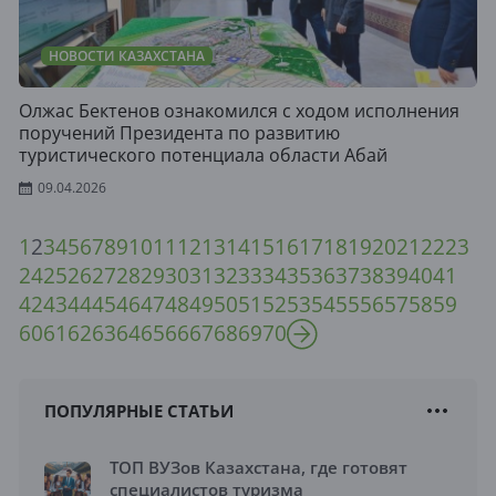
НОВОСТИ КАЗАХСТАНА
Олжас Бектенов ознакомился с ходом исполнения
поручений Президента по развитию
туристического потенциала области Абай
09.04.2026
1
2
3
4
5
6
7
8
9
10
11
12
13
14
15
16
17
18
19
20
21
22
23
24
25
26
27
28
29
30
31
32
33
34
35
36
37
38
39
40
41
42
43
44
45
46
47
48
49
50
51
52
53
54
55
56
57
58
59
60
61
62
63
64
65
66
67
68
69
70
ПОПУЛЯРНЫЕ СТАТЬИ
ТОП ВУЗов Казахстана, где готовят
специалистов туризма