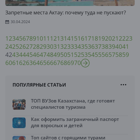
Запретные места Актау: почему туда не пускают?
30.04.2024
1
2
3
4
5
6
7
8
9
10
11
12
13
14
15
16
17
18
19
20
21
22
23
24
25
26
27
28
29
30
31
32
33
34
35
36
37
38
39
40
41
42
43
44
45
46
47
48
49
50
51
52
53
54
55
56
57
58
59
60
61
62
63
64
65
66
67
68
69
70
ПОПУЛЯРНЫЕ СТАТЬИ
ТОП ВУЗов Казахстана, где готовят
специалистов туризма
Как оформить заграничный паспорт
для взрослых и детей
Топ сайтов с горящими турами