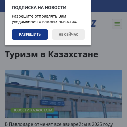
09.08.2026
11:49:54
ПОДПИСКА НА НОВОСТИ
Разрешите отправлять Вам
уведомления о важных новостях.
РАЗРЕШИТЬ
НЕ СЕЙЧАС
Теги
Туризм в Казахстане
НОВОСТИ КАЗАХСТАНА
В Павлодаре отменят все авиарейсы в 2025 году