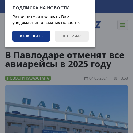
06.08.2026
17:00:46
ПОДПИСКА НА НОВОСТИ
Разрешите отправлять Вам
уведомления о важных новостях.
РАЗРЕШИТЬ
НЕ СЕЙЧАС
Новости
Новости Казахстана
В Павлодаре отменят все
авиарейсы в 2025 году
НОВОСТИ КАЗАХСТАНА
04.05.2024
13:58