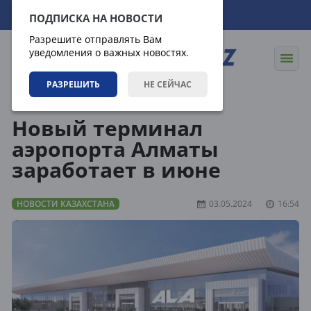
06.08.2026
11:24:58
ПОДПИСКА НА НОВОСТИ
Разрешите отправлять Вам
уведомления о важных новостях.
РАЗРЕШИТЬ
НЕ СЕЙЧАС
Новости
Новости Казахстана
Новый терминал
аэропорта Алматы
заработает в июне
НОВОСТИ КАЗАХСТАНА
03.05.2024
16:54