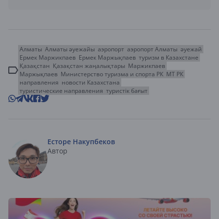
Алматы
Алматы әуежайы
аэропорт
аэропорт Алматы
әуежай
Ермек Маржикпаев
Ермек Маржықпаев
туризм в Казахстане
Қазақстан
Қазақстан жаңалықтары
Маржикпаев
Маржықпаев
Министерство туризма и спорта РК
МТ РК
направления
новости Казахстана
туристические направления
туристік бағыт
Есторе Накупбеков
Автор