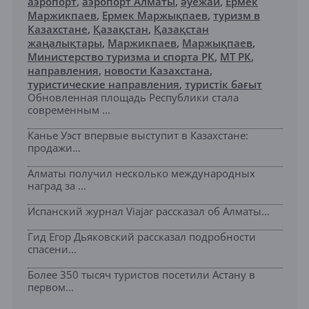
аэропорт
,
аэропорт Алматы
,
әуежай
,
Ермек
Маржикпаев
,
Ермек Маржықпаев
,
туризм в
Казахстане
,
Қазақстан
,
Қазақстан
жаңалықтары
,
Маржикпаев
,
Маржықпаев
,
Министерство туризма и спорта РК
,
МТ РК
,
направления
,
новости Казахстана
,
туристические направления
,
туристік бағыт
Обновленная площадь Республики стала
современным ...
Канье Уэст впервые выступит в Казахстане:
продажи...
Алматы получил несколько международных
наград за ...
Испанский журнал Viajar рассказал об Алматы...
Гид Егор Дьяковский рассказал подробности
спасени...
Более 350 тысяч туристов посетили Астану в
первом...