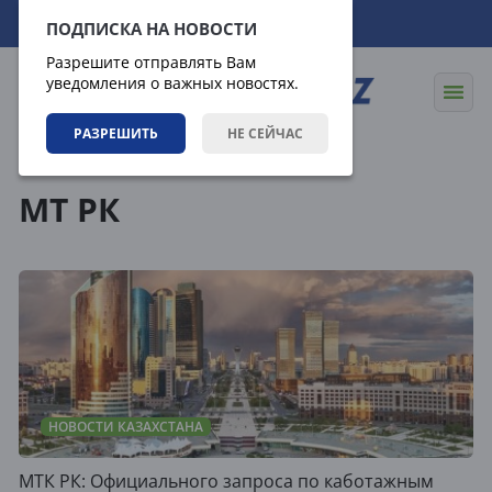
08.08.2026
09:06:20
ПОДПИСКА НА НОВОСТИ
Разрешите отправлять Вам
уведомления о важных новостях.
РАЗРЕШИТЬ
НЕ СЕЙЧАС
Теги
МТ РК
НОВОСТИ КАЗАХСТАНА
МТК РК: Официального запроса по каботажным