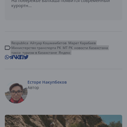
На побережье Балхаша появится современный
курортн...
Respublica
Айтуар Кошмамбетов
Марат Карабаев
Министерство транспорта РК
МТ РК
новости Казахстана
такси
туризм в Казахстане
Яндекс
Есторе Накупбеков
Автор