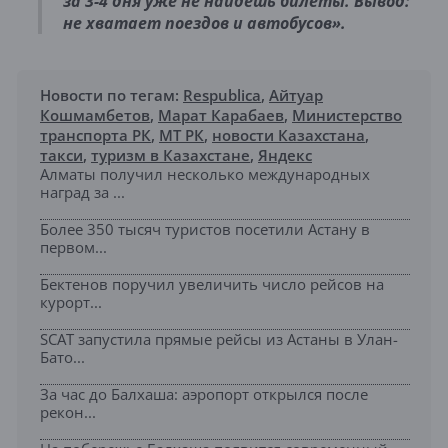
за 3-4 дня уже не найдёшь билеты. Вывод:
не хватает поездов и автобусов».
Новости по тегам:
Respublica
,
Айтуар
Кошмамбетов
,
Марат Карабаев
,
Министерство
транспорта РК
,
МТ РК
,
новости Казахстана
,
такси
,
туризм в Казахстане
,
Яндекс
Алматы получил несколько международных
наград за ...
Более 350 тысяч туристов посетили Астану в
первом...
Бектенов поручил увеличить число рейсов на
курорт...
SCAT запустила прямые рейсы из Астаны в Улан-
Бато...
За час до Балхаша: аэропорт открылся после
рекон...