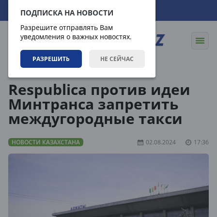
08.08.2026
13:05:51
ПОДПИСКА НА НОВОСТИ
Разрешите отправлять Вам
уведомления о важных новостях.
РАЗРЕШИТЬ
НЕ СЕЙЧАС
Новости
Новости Казахстана
Respublica против идеи
Минтранса запретить
междугородные такси
НОВОСТИ КАЗАХСТАНА
02.08.2024
17:36