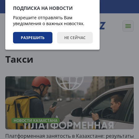
08.08.2026
01:39:11
ПОДПИСКА НА НОВОСТИ
Разрешите отправлять Вам
уведомления о важных новостях.
РАЗРЕШИТЬ
НЕ СЕЙЧАС
Теги
Такси
НОВОСТИ КАЗАХСТАНА
Платформенная занятость в Казахстане: результаты