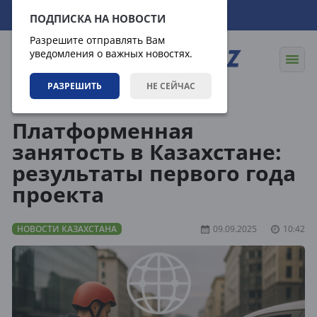
10.08.2026
14:16:27
ПОДПИСКА НА НОВОСТИ
Разрешите отправлять Вам
уведомления о важных новостях.
РАЗРЕШИТЬ
НЕ СЕЙЧАС
Новости
Новости Казахстана
Платформенная
занятость в Казахстане:
результаты первого года
проекта
НОВОСТИ КАЗАХСТАНА
09.09.2025
10:42