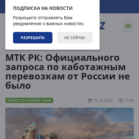
09.08.2026
07:33:41
ПОДПИСКА НА НОВОСТИ
Разрешите отправлять Вам
уведомления о важных новостях.
РАЗРЕШИТЬ
НЕ СЕЙЧАС
Новости
Новости Казахстана
МТК РК: Официального
запроса по каботажным
перевозкам от России не
было
НОВОСТИ КАЗАХСТАНА
18.10.2024
17:06