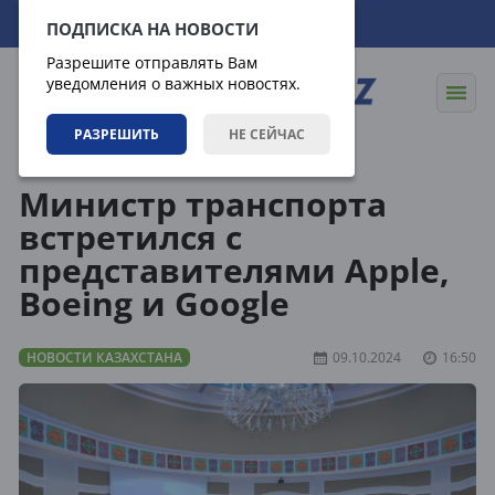
09.08.2026
11:03:20
ПОДПИСКА НА НОВОСТИ
Разрешите отправлять Вам
уведомления о важных новостях.
РАЗРЕШИТЬ
НЕ СЕЙЧАС
Новости
Новости Казахстана
Министр транспорта
встретился с
представителями Apple,
Boeing и Google
НОВОСТИ КАЗАХСТАНА
09.10.2024
16:50