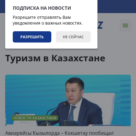
08.08.2026
23:42:08
ПОДПИСКА НА НОВОСТИ
Разрешите отправлять Вам
уведомления о важных новостях.
РАЗРЕШИТЬ
НЕ СЕЙЧАС
Теги
Туризм в Казахстане
НОВОСТИ КАЗАХСТАНА
Авиарейсы Кызылорда – Кокшетау пообещал