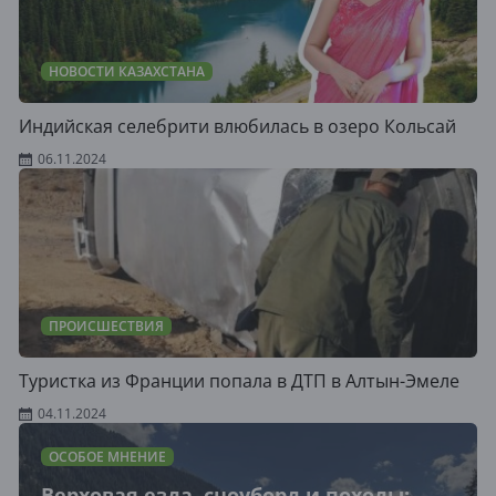
НОВОСТИ КАЗАХСТАНА
Индийская селебрити влюбилась в озеро Кольсай
06.11.2024
ПРОИСШЕСТВИЯ
Туристка из Франции попала в ДТП в Алтын-Эмеле
04.11.2024
ОСОБОЕ МНЕНИЕ
Верховая езда, сноуборд и походы: