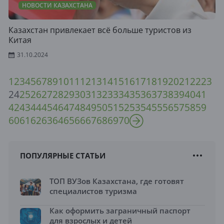
НОВОСТИ КАЗАХСТАНА
Казахстан привлекает всё больше туристов из
Китая
31.10.2024
1
2
3
4
5
6
7
8
9
10
11
12
13
14
15
16
17
18
19
20
21
22
23
24
25
26
27
28
29
30
31
32
33
34
35
36
37
38
39
40
41
42
43
44
45
46
47
48
49
50
51
52
53
54
55
56
57
58
59
60
61
62
63
64
65
66
67
68
69
70
ПОПУЛЯРНЫЕ СТАТЬИ
ТОП ВУЗов Казахстана, где готовят
специалистов туризма
Как оформить заграничный паспорт
для взрослых и детей