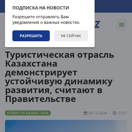
06.08.2026
14:50:52
ПОДПИСКА НА НОВОСТИ
Разрешите отправлять Вам
уведомления о важных новостях.
РАЗРЕШИТЬ
НЕ СЕЙЧАС
Новости
Новости Казахстана
Туристическая отрасль
Казахстана
демонстрирует
устойчивую динамику
развития, считают в
Правительстве
НОВОСТИ КАЗАХСТАНА
09.12.2024
17:21