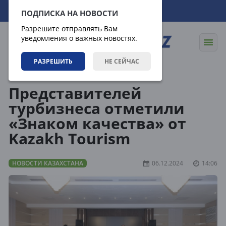
07.08.2026
20:56:42
ПОДПИСКА НА НОВОСТИ
Разрешите отправлять Вам
уведомления о важных новостях.
РАЗРЕШИТЬ
НЕ СЕЙЧАС
Новости
Новости Казахстана
Представителей
турбизнеса отметили
«Знаком качества» от
Kazakh Tourism
НОВОСТИ КАЗАХСТАНА
06.12.2024
14:06