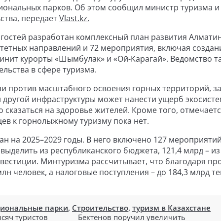
циональных парков. Об этом сообщил министр туризма и
ства, передает
Vlast.kz.
 гостей разработан комплексный план развития Алмати
итетных направлений и 72 мероприятия, включая создан
инит курорты «Шымбулак» и «Ой-Карагай». Ведомство т
льства в сфере туризма.
и против масштабного освоения горных территорий, за
 и другой инфраструктуры может нанести ущерб экосисте
 сказаться на здоровье жителей. Кроме того, отмечаетс
ев к горнолыжному туризму пока нет.
ан на 2025–2029 годы. В него включено 127 мероприятий
 выделить из республиканского бюджета, 121,4 млрд – из
нвестиции. Минтуризма рассчитывает, что благодаря пр
лн человек, а налоговые поступления – до 184,3 млрд те
иональные парки
,
Строительство
,
туризм в Казахстане
ысяч туристов
Бектенов поручил увеличить