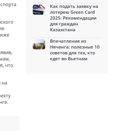
 спорта
Как подать заявку на
лотерею Green Card
2025: Рекомендации
нского
для граждан
ие
Казахстана
акже
Впечатления из
Нячанга: полезные 10
явив,
советов для тех, кто
мам,
едет во Вьетнам
я, что
 на
оекту
нге.