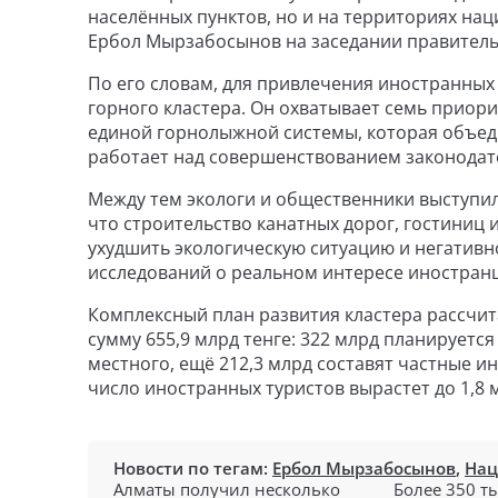
населённых пунктов, но и на территориях на
Ербол Мырзабосынов на заседании правитель
По его словам, для привлечения иностранных
горного кластера. Он охватывает семь приор
единой горнолыжной системы, которая объед
работает над совершенствованием законодате
Между тем экологи и общественники выступил
что строительство канатных дорог, гостиниц
ухудшить экологическую ситуацию и негативно
исследований о реальном интересе иностранц
Комплексный план развития кластера рассчит
сумму 655,9 млрд тенге: 322 млрд планируется
местного, ещё 212,3 млрд составят частные и
число иностранных туристов вырастет до 1,8 м
Новости по тегам:
Ербол Мырзабосынов
,
Нац
Алматы получил несколько
Более 350 т