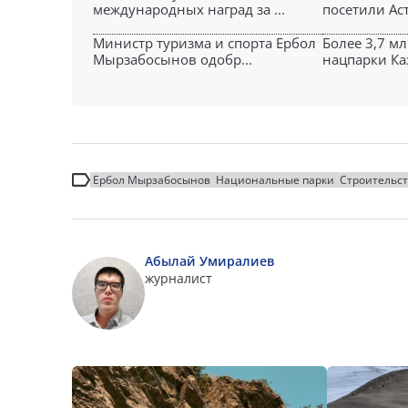
международных наград за ...
посетили Аст
Министр туризма и спорта Ербол
Более 3,7 м
Мырзабосынов одобр...
нацпарки Каз
Ербол Мырзабосынов
Национальные парки
Строительс
Абылай Умиралиев
журналист