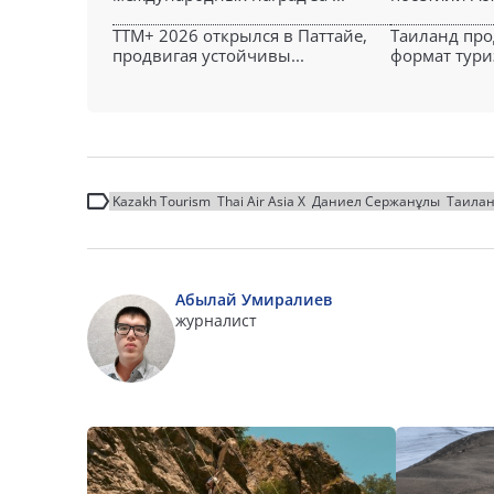
TTM+ 2026 открылся в Паттайе,
Таиланд про
продвигая устойчивы...
формат туриз
Kazakh Tourism
Thai Air Asia X
Даниел Сержанұлы
Таила
Абылай Умиралиев
журналист