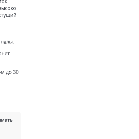
ток
 высоко
астущий
анұлы.
анет
м до 30
лматы