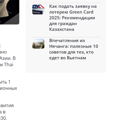
Как подать заявку на
лотерею Green Card
2025: Рекомендации
для граждан
Казахстана
Впечатления из
х
Нячанга: полезные 10
вно
советов для тех, кто
едет во Вьетнам
Азии. В
м Thai
ыть 1
ционных
звития
а в
30.