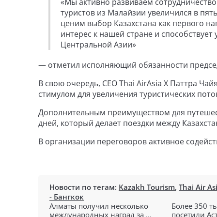
«Мы активно развиваем сотрудничество
туристов из Малайзии увеличился в пять 
ценим выбор Казахстана как первого нап
интерес к нашей стране и способствует 
Центральной Азии»
— отметил исполняющий обязанности председ
В свою очередь, СЕО Thai AirAsia X Паттра Ч
стимулом для увеличения туристических пото
Дополнительным преимуществом для путешес
дней, который делает поездки между Казахст
В организации переговоров активное содейств
Новости по тегам:
Kazakh Tourism
,
Thai Air As
- Бангкок
Алматы получил несколько
Более 350 т
международных наград за ...
посетили Аст