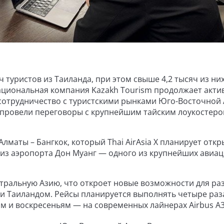
ч туристов из Таиланда, при этом свыше 4,2 тысяч из ни
ациональная компания Kazakh Tourism продолжает акти
сотрудничество с туристскими рынками Юго-Восточной 
 провели переговоры с крупнейшим тайским лоукостеро
маты – Бангкок, который Thai AirAsia X планирует откр
я из аэропорта Дон Муанг — одного из крупнейших авиа
ентральную Азию, что откроет новые возможности для ра
 и Таиландом. Рейсы планируется выполнять четыре раз
м и воскресеньям — на современных лайнерах Airbus A3