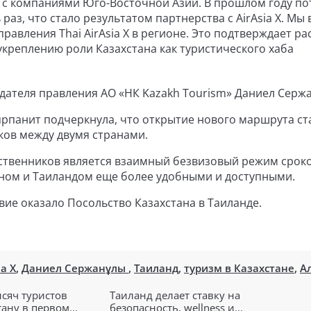
 с компаниями Юго-Восточной Азии. В прошлом году по
раз, что стало результатом партнерства с AirAsia X. Мы
равления Thai AirAsia X в регионе. Это подтверждает р
укреплению роли Казахстана как туристического хаба
ателя правления АО «НК Kazakh Tourism» Даниел Серж
айярпанит подчеркнула, что открытие нового маршрута ст
ков между двумя странами.
твенников является взаимный безвизовый режим сроко
аном и Таиландом еще более удобными и доступными.
ие оказало Посольство Казахстана в Таиланде.
ia X
,
Даниел Сержанұлы
,
Таиланд
,
туризм в Казахстане
,
А
ысяч туристов
Таиланд делает ставку на
ану в первом...
безопасность, wellness и...