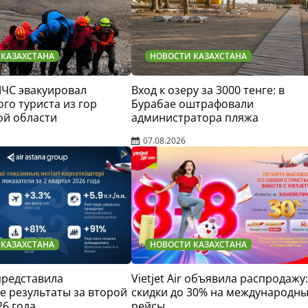
 КАЗАХСТАНА
НОВОСТИ КАЗАХСТАНА
МЧС эвакуировал
Вход к озеру за 3000 тенге: в
го туриста из гор
Бурабае оштрафовали
ой области
администратора пляжа
07.08.2026
 КАЗАХСТАНА
НОВОСТИ КАЗАХСТАНА
 представила
Vietjet Air объявила распродажу:
 результаты за второй
скидки до 30% на международн
26 года
рейсы