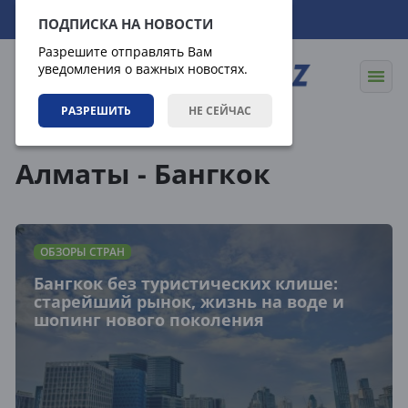
09.08.2026
19:34:06
ПОДПИСКА НА НОВОСТИ
Разрешите отправлять Вам
уведомления о важных новостях.
РАЗРЕШИТЬ
НЕ СЕЙЧАС
Теги
Алматы - Бангкок
ОБЗОРЫ СТРАН
Бангкок без туристических клише:
старейший рынок, жизнь на воде и
шопинг нового поколения