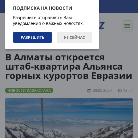
07.08.2026
17:31:34
ПОДПИСКА НА НОВОСТИ
Разрешите отправлять Вам
уведомления о важных новостях.
РАЗРЕШИТЬ
НЕ СЕЙЧАС
Новости
Новости Казахстана
В Алматы откроется
штаб-квартира Альянса
горных курортов Евразии
НОВОСТИ КАЗАХСТАНА
30.05.2024
13:54