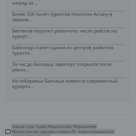
наград за ...
Более 350 тысяч туристов посетили Астану в
первом...
Бектенов поручил увеличить число рейсов на
курорт...
Байконур станет одним из центров развития
туристи...
За час до Балхаша: аэропорт открылся после
рекон...
На побережье Балхаша появится современный
курортн...
горные туры
Ермек Маржикпаев
Маржикпаев
Министерство туризма и спорта РК
новости Казахстана