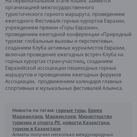
На первоначальном этапе Альянс займётся
организацией межгосударственного
туристического горного маршрута, проведением
ежегодного Фестиваля горных курортов Евразии,
учреждением премии «Горы Евразии»,
проведением ежегодной конференции «Природный
туризм: глобальные вызовы и перспективы»,
созданием Клуба активных журналистов Евразии,
включая проведение ежегодных встреч Клуба на
горных курортах стран-участниц, созданием
Евразийской ассоциации пешеходных горных
маршрутов и проведением ежегодных форумов
Ассоциации, продвижением календаря главных
спортивных и музыкальных фестивалей Альянса.
Новости по тегам:
горные туры
,
Ермек
Маржикпаев
,
Маржикпаев
,
Министерство
туризма и спорта РК
,
новости Казахстана
,
туризм в Казахстане
Алматы получил несколько международных