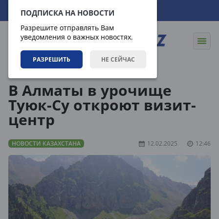
08.08.2026
07:00:44
ПОДПИСКА НА НОВОСТИ
Разрешите отправлять Вам
уведомления о важных новостях.
РАЗРЕШИТЬ
НЕ СЕЙЧАС
Новости
Новости Казахстана
В Алматы в урочище
Туюк-Су откроют визит-
центр
НОВОСТИ КАЗАХСТАНА
12.02.2025
12:46