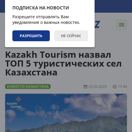
08.08.2026
00:03:11
ПОДПИСКА НА НОВОСТИ
Разрешите отправлять Вам
уведомления о важных новостях.
РАЗРЕШИТЬ
НЕ СЕЙЧАС
Новости
Новости Казахстана
Kazakh Tourism назвал
ТОП 5 туристических сел
Казахстана
НОВОСТИ КАЗАХСТАНА
02.02.2025
17:44