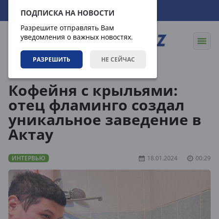
09.08.2026
02:30:59
ПОДПИСКА НА НОВОСТИ
Разрешите отправлять Вам
уведомления о важных новостях.
РАЗРЕШИТЬ
НЕ СЕЙЧАС
Статьи
Интервью
Кофейня с крыльями:
отец фламинго создал
уникальное заведение в
Актау
ИНТЕРВЬЮ
18.01.2024
00:29