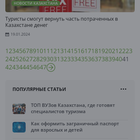
НОВОСТИ КАЗАХСТАНА
Туристы смогут вернуть часть потраченных в
Казахстане денег
19.01.2024
1
2
3
4
5
6
7
8
9
10
11
12
13
14
15
16
17
18
19
20
21
22
23
24
25
26
27
28
29
30
31
32
33
34
35
36
37
38
39
40
41
42
43
44
45
46
47
ПОПУЛЯРНЫЕ СТАТЬИ
ТОП ВУЗов Казахстана, где готовят
специалистов туризма
Как оформить заграничный паспорт
для взрослых и детей