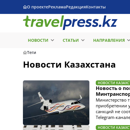
О проекте
Реклама
Редакция
Контакты
НОВОСТИ
СТАТЬИ
НАПРАВЛЕНИЯ
Теги
Новости Казахстана
НОВОСТИ КАЗАХС
Новость о по
Минтранспор
Министерство т
приобретении у
санкций не соо
Telegram-канал
НОВОСТИ КАЗАХС