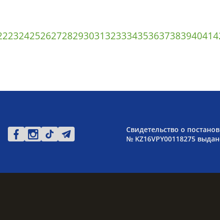
22
23
24
25
26
27
28
29
30
31
32
33
34
35
36
37
38
39
40
41
4
Свидетельство о постанов
№ KZ16VPY00118275 выдано