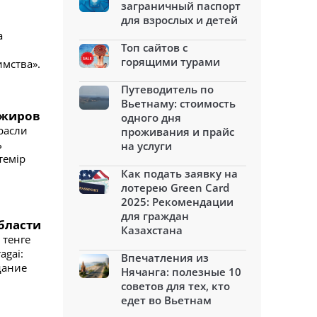
заграничный паспорт
для взрослых и детей
а
Топ сайтов с
горящими турами
мства».
Путеводитель по
Вьетнаму: стоимость
сажиров
одного дня
расли
проживания и прайс
ь
на услуги
темір
Как подать заявку на
лотерею Green Card
2025: Рекомендации
для граждан
бласти
Казахстана
 тенге
agai:
Впечатления из
дание
Нячанга: полезные 10
советов для тех, кто
едет во Вьетнам