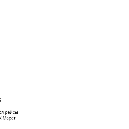
а
й
ся рейсы
К Марат