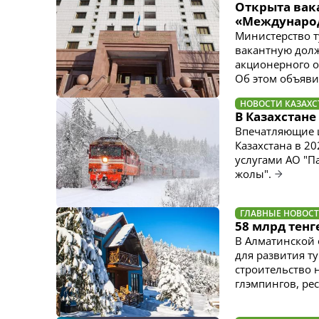
Открыта вак
«Международ
Министерство т
вакантную долж
акционерного о
Об этом объяви
НОВОСТИ КАЗАХС
В Казахстане
Впечатляющие 
Казахстана в 2
услугами АО "П
жолы".
ГЛАВНЫЕ НОВОС
58 млрд тенг
В Алматинской 
для развития т
строительство 
глэмпингов, рес