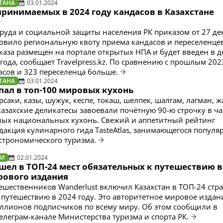
ТАНА
03.01.2024
ринимаемых в 2024 году кандасов в Казахстане
руда и социальной защиты населения РК приказом от 27 де
новило региональную квоту приема кандасов и переселенце
иказа размещен на портале открытых НПА и будет введен в 
года, сообщает Travelpress.kz. По сравнению с прошлым 202
дасов и 323 переселенца больше.
ТАНА
03.01.2024
пал в топ-100 мировых кухонь
саки, казы, шужук, кеспе, ​токаш, шелпек, шалгам, лагман, ж
казахские деликатесы завоевали почётную 90-ю строчку в ча
ных национальных кухонь. Свежий и аппетитный рейтинг
дакция кулинарного гида TasteAtlas, занимающегося популя
астрономического туризма.
ТИ
02.01.2024
шел в ТОП-24 мест обязательных к путешествию в
рового издания
ешественников Wanderlust включил Казахстан в ТОП-24 стр
 путешествию в 2024 году. Это авторитетное мировое издан
лионов подписчиков по всему миру. Об этом сообщили в
леграм-канале Министерства туризма и спорта РК.