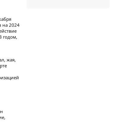
кабря
в на 2024
действие
3 годом,
ал, жая,
рте
ризацией
ан
ие,