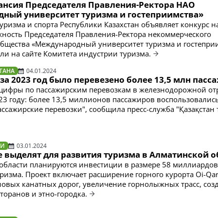
ансия Председателя Правления-Ректора НАО
ный университет туризма и гостеприимства»
уризма и спорта Республики Казахстан объявляет конкурс н
ность Председателя Правления-Ректора некоммерческого
бщества «Международный университет туризма и гостеприи
ли на сайте Комитета индустрии туризма.
ТАНА
04.01.2024
 за 2023 год было перевезено более 13,5 млн пас
цифры по пассажирским перевозкам в железнодорожной от
023 году: более 13,5 миллионов пассажиров воспользовалис
ассажирские перевозки", сообщила пресс-служба "Қазақстан 
ТИ
03.01.2024
е выделят для развития туризма в Алматинской о
области планируются инвестиции в размере 58 миллиардов
уризма. Проект включает расширение горного курорта Oi-Qar
новых канатных дорог, увеличение горнолыжных трасс, соз
торанов и этно-городка.