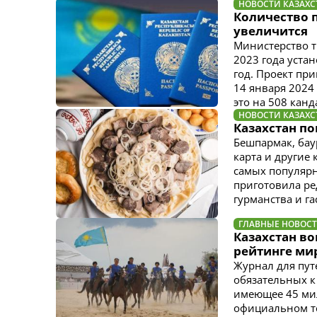
НОВОСТИ КАЗАХС
Количество п
увеличится
Министерство т
2023 года уста
год. Проект пр
14 января 2024 
это на 508 кан
НОВОСТИ КАЗАХС
Казахстан по
Бешпармак, баур
карта и другие 
самых популяр
приготовила ре
гурманства и г
ГЛАВНЫЕ НОВОС
Казахстан во
рейтинге ми
Журнал для пут
обязательных к
имеющее 45 мил
официальном те