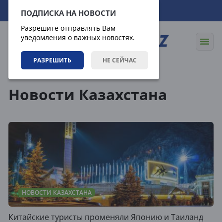
07.08.2026
08:45:08
ПОДПИСКА НА НОВОСТИ
Разрешите отправлять Вам
уведомления о важных новостях.
РАЗРЕШИТЬ
НЕ СЕЙЧАС
Теги
Новости Казахстана
НОВОСТИ КАЗАХСТАНА
Китайские туристы променяли Японию и Таиланд