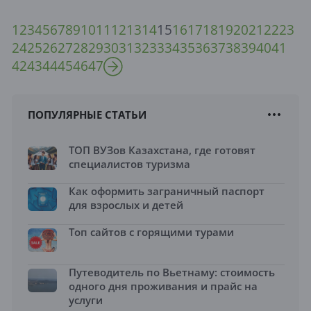
1
2
3
4
5
6
7
8
9
10
11
12
13
14
15
16
17
18
19
20
21
22
23
24
25
26
27
28
29
30
31
32
33
34
35
36
37
38
39
40
41
42
43
44
45
46
47
ПОПУЛЯРНЫЕ СТАТЬИ
ТОП ВУЗов Казахстана, где готовят
специалистов туризма
Как оформить заграничный паспорт
для взрослых и детей
Топ сайтов с горящими турами
Путеводитель по Вьетнаму: стоимость
одного дня проживания и прайс на
услуги