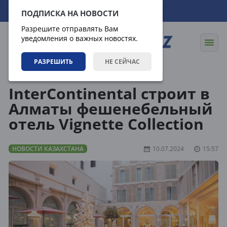
08.08.2026
23:57:13
ПОДПИСКА НА НОВОСТИ
Разрешите отправлять Вам
уведомления о важных новостях.
РАЗРЕШИТЬ
НЕ СЕЙЧАС
Новости
Новости Казахстана
InterContinental строит в
Алматы фешенебельный
отель Vignette Collection
НОВОСТИ КАЗАХСТАНА
10.07.2024
15:57