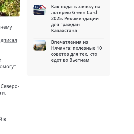
Как подать заявку на
лотерею Green Card
2025: Рекомендации
для граждан
жнему
Казахстана
одписал
Впечатления из
Нячанга: полезные 10
советов для тех, кто
к
едет во Вьетнам
помогут
 Северо-
ти,
й в