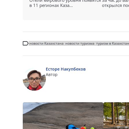
Отели мирового уровня появятся
За час до Ба
в 11 регионах Каза...
открылся пос
новости Казахстана
новости туризма
туризм в Казахста
Есторе Накупбеков
Автор