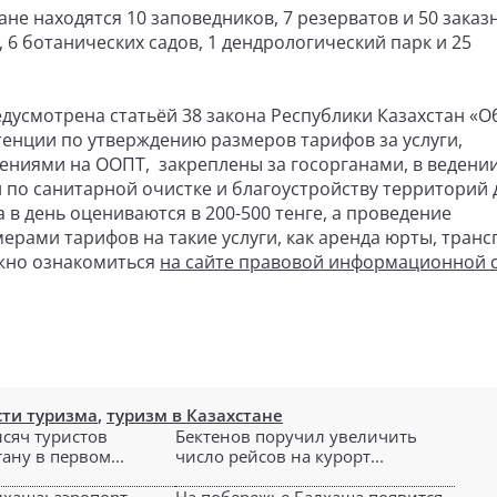
не находятся 10 заповедников, 7 резерватов и 50 заказ
 6 ботанических садов, 1 дендрологический парк и 25
дусмотрена статьёй 38 закона Республики Казахстан «О
енции по утверждению размеров тарифов за услуги,
ниями на ООПТ, закреплены за госорганами, в ведени
ги по санитарной очистке и благоустройству территорий 
 в день оцениваются в 200-500 тенге, а проведение
змерами тарифов на такие услуги, как аренда юрты, тран
можно ознакомиться
на сайте правовой информационной 
сти туризма
,
туризм в Казахстане
ысяч туристов
Бектенов поручил увеличить
ану в первом...
число рейсов на курорт...