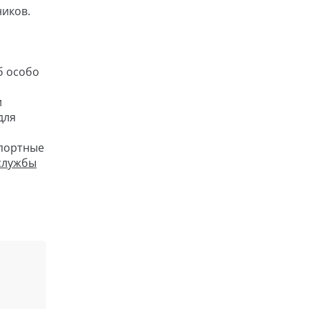
ников.
б особо
и
для
спортные
службы