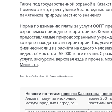
Также под государственной охраной в Казахста
Помимо этого, в республике 5 заповедных зон,
памятников природы местного значения.
Норма по взиманию платы за услуги ООПТ пре
охраняемых природных территориях». Компет
предоставляемые природоохранными учрежде
которых находятся эти территории. Так, услу
физических лиц из расчёта на одного человека
видеосъёмок стоит 55 000 тенге в сутки. С ра
услуги, экскурсии, верховая езда и прочее, 
Минюста
.
Фото: Jonas Satkauskas. http://www.satkauskas.com
Новости по тегам:
новости Казахстана
,
ново
Алматы получил несколько
Более 350 т
международных наград за ...
посетили Аст