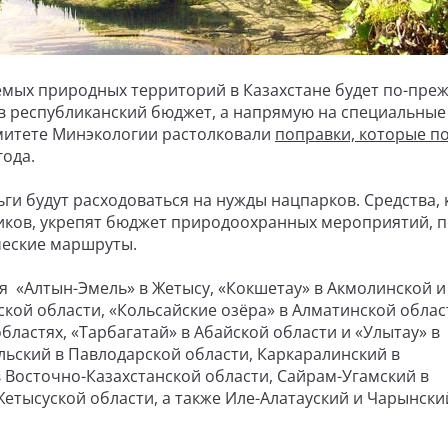
емых природных территорий в Казахстане будет по-пре
 в республиканский бюджет, а напрямую на специальные
омитете Минэкологии растолковали
поправки, которые п
года.
ги будут расходоваться на нужды нацпарков. Средства, 
иков, укрепят бюджет природоохранных мероприятий, 
ческие маршруты.
 «Алтын-Эмель» в Жетысу, «Кокшетау» в Акмолинской и
ской области, «Кольсайские озёра» в Алматинской облас
бластях, «Тарбагатай» в Абайской области и «Улытау» в
льский в Павлодарской области, Каркаралинский в
 Восточно-Казахстанской области, Сайрам-Угамский в
Жетысуской области, а также Иле-Алатауский и Чарынски