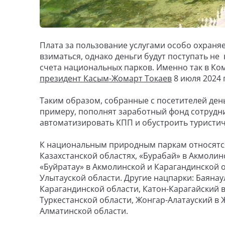
Плата за пользование услугами особо охраня
взиматься, однако деньги будут поступать не
счета национальных парков. Именно так в К
президент Касым-Жомарт Токаев
8 июля 2024 
Таким образом, собранные с посетителей день
примеру, пополнят заработный фонд сотрудн
автоматизировать КПП и обустроить туристи
К национальным природным паркам относятся
Казахстанской областях, «Бурабай» в Акмолин
«Буйратау» в Акмолинской и Карагандинской о
Улытауской области. Другие нацпарки: Баянау
Карагандинской области, Катон-Карагайский в
Туркестанской области, Жонгар-Алатауский в 
Алматинской области.