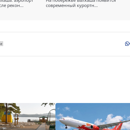
лхаша: аэропорт
На побережье Балхаша появится
ле рекон...
современный курортн...
не